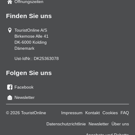
Öffnungszeiten
Finden Sie uns
TouristOnline A/S
Birkemose Alle 41
DK-6000
Kolding
Dänemark
Ust-IdNr.:
DK25363078
Folgen Sie uns
Facebook
Sie
Newsletter
uns
auf
© 2026 TouristOnline
Impressum
Kontakt
Cookies
FAQ
Facebook
Datenschutzrichtlinie
Newsletter
Über uns
Angebote und Rabatte