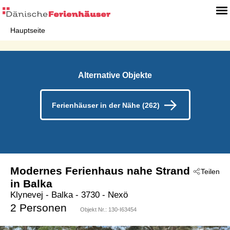
Hauptseite
Alternative Objekte
Ferienhäuser in der Nähe (262)
Modernes Ferienhaus nahe Strand
Teilen
in Balka
Klynevej
 - Balka
 - 3730
 - Nexö
2 Personen
Objekt Nr.:
130-I63454