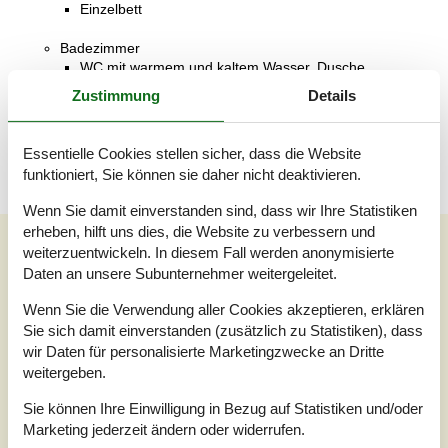
Einzelbett
Badezimmer
WC mit warmem und kaltem Wasser, Dusche
Zustimmung
Details
Terrasse
Teilweise überdachte Terrasse
Essentielle Cookies stellen sicher, dass die Website
funktioniert, Sie können sie daher nicht deaktivieren.
Wenn Sie damit einverstanden sind, dass wir Ihre Statistiken
erheben, hilft uns dies, die Website zu verbessern und
Unsere Gästebewertungen
weiterzuentwickeln. In diesem Fall werden anonymisierte
Daten an unsere Subunternehmer weitergeleitet.
Unsere Gästebewertungen
Externe Bewertungen
Wenn Sie die Verwendung aller Cookies akzeptieren, erklären
5,0
Sie sich damit einverstanden (zusätzlich zu Statistiken), dass
Bezogen auf
1
Bewertung
wir Daten für personalisierte Marketingzwecke an Dritte
weitergeben.
Bewertung ist vom 03.06.2026
Sie können Ihre Einwilligung in Bezug auf Statistiken und/oder
5
(1)
Marketing jederzeit ändern oder widerrufen.
4
(0)