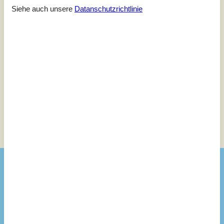
3
(0)
Siehe auch unsere
Datanschutzrichtlinie
2
(0)
1
(0)
Kommentare
Keine Bewertungen haben Kommentare.
Siehe stattdessen 1 externe Bewertung.
Siehe Häuser nebenan
Sonnenstand über dem gewählten Objekt
😎
Ausstattung
Aktivitäten
Fahrräder
2
Badezimmer