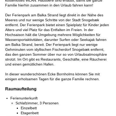
kostenloses WLAN. Haustiere sind erlaubt, damit die ganze
Familie hierhin zusammen in den Urlaub fahren kann!
Der Ferienpark am Balka Strand liegt direkt in der Nähe des
Meeres und nur wenige Schritte von der Stadt Snogebæk
entfernt. Der Ferienpark bietet einen Spielplatz für Kinder jeden
Alters und viel Platz für das Entfalten im Freien. In der
Hochsaison hält die Umgebung mehrere Möglichkeiten für
Wassersportaktivitäten, darunter Surfen oder Seekajak fahren
am Balka Strand, bereit. Der Ferienpark liegt nur wenige
Gehminuten vom idyllischen Fischerdorf Snogebæk entfernt,
das den ganzen Sommer über nur so von Urlaubsatmosphäre
strotzt. Im Ort gibt es Restaurants, Geschäfte, eine Räucherei
und einen gemütlichen Hafen.
In dieser wunderschönen Ecke Bornholms können Sie mit
einigen erholsamen Tagen für die ganze Familie rechnen.
Raumaufteilung
Ferienunterkunft
Schlafzimmer, 3 Personen
Einzelbett
Etagenbett