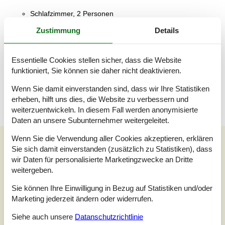
Schlafzimmer, 2 Personen
Doppelbett
Zustimmung
Details
Badezimmer
WC mit warmem und kaltem Wasser, Dusche
Essentielle Cookies stellen sicher, dass die Website
funktioniert, Sie können sie daher nicht deaktivieren.
Terrasse
Überdachte Terrasse
Wenn Sie damit einverstanden sind, dass wir Ihre Statistiken
erheben, hilft uns dies, die Website zu verbessern und
weiterzuentwickeln. In diesem Fall werden anonymisierte
Daten an unsere Subunternehmer weitergeleitet.
Wenn Sie die Verwendung aller Cookies akzeptieren, erklären
Externe Bewertungen
Sie sich damit einverstanden (zusätzlich zu Statistiken), dass
Unsere Gästebewertungen
Externe Bewertungen
wir Daten für personalisierte Marketingzwecke an Dritte
weitergeben.
3,0
Sie können Ihre Einwilligung in Bezug auf Statistiken und/oder
Marketing jederzeit ändern oder widerrufen.
Siehe auch unsere
Datanschutzrichtlinie
1 externe Bewertung