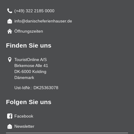
(+49) 322 2185 0000
info@danischeferienhauser.de
Mail
Öffnungszeiten
Finden Sie uns
TouristOnline A/S
Birkemose Alle 41
DK-6000
Kolding
Dänemark
Ust-IdNr.:
DK25363078
Folgen Sie uns
Facebook
Sie
Newsletter
uns