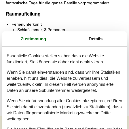
fantastische Tage für die ganze Familie vorprogrammiert.
Raumaufteilung
Ferienunterkunft
Schlafzimmer, 3 Personen
Einzelbett
Zustimmung
Details
Etagenbett
Schlafzimmer, 2 Personen
Essentielle Cookies stellen sicher, dass die Website
Doppelbett
funktioniert, Sie können sie daher nicht deaktivieren.
Badezimmer
Wenn Sie damit einverstanden sind, dass wir Ihre Statistiken
WC mit warmem und kaltem Wasser, Dusche
erheben, hilft uns dies, die Website zu verbessern und
weiterzuentwickeln. In diesem Fall werden anonymisierte
Terrasse
Daten an unsere Subunternehmer weitergeleitet.
Überdachte Terrasse
Wenn Sie die Verwendung aller Cookies akzeptieren, erklären
Sie sich damit einverstanden (zusätzlich zu Statistiken), dass
wir Daten für personalisierte Marketingzwecke an Dritte
weitergeben.
Unsere Gästebewertungen