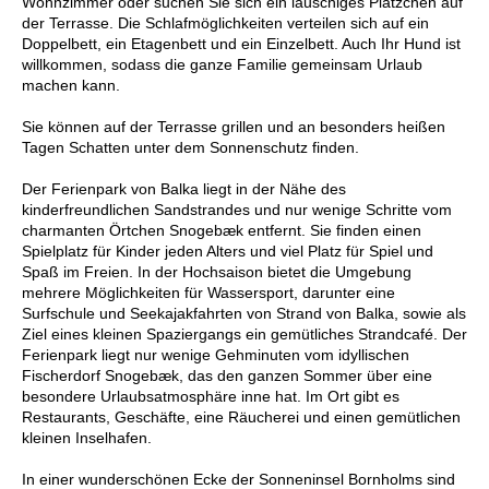
Wohnzimmer oder suchen Sie sich ein lauschiges Plätzchen auf
der Terrasse. Die Schlafmöglichkeiten verteilen sich auf ein
Doppelbett, ein Etagenbett und ein Einzelbett. Auch Ihr Hund ist
willkommen, sodass die ganze Familie gemeinsam Urlaub
machen kann.
Sie können auf der Terrasse grillen und an besonders heißen
Tagen Schatten unter dem Sonnenschutz finden.
Der Ferienpark von Balka liegt in der Nähe des
kinderfreundlichen Sandstrandes und nur wenige Schritte vom
charmanten Örtchen Snogebæk entfernt. Sie finden einen
Spielplatz für Kinder jeden Alters und viel Platz für Spiel und
Spaß im Freien. In der Hochsaison bietet die Umgebung
mehrere Möglichkeiten für Wassersport, darunter eine
Surfschule und Seekajakfahrten von Strand von Balka, sowie als
Ziel eines kleinen Spaziergangs ein gemütliches Strandcafé. Der
Ferienpark liegt nur wenige Gehminuten vom idyllischen
Fischerdorf Snogebæk, das den ganzen Sommer über eine
besondere Urlaubsatmosphäre inne hat. Im Ort gibt es
Restaurants, Geschäfte, eine Räucherei und einen gemütlichen
kleinen Inselhafen.
In einer wunderschönen Ecke der Sonneninsel Bornholms sind