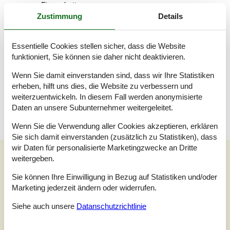
Etagenbett
Zustimmung
Details
Schlafzimmer, 2 Personen
Doppelbett
Essentielle Cookies stellen sicher, dass die Website
Badezimmer
funktioniert, Sie können sie daher nicht deaktivieren.
WC mit warmem und kaltem Wasser, Dusche
Wenn Sie damit einverstanden sind, dass wir Ihre Statistiken
Terrasse
erheben, hilft uns dies, die Website zu verbessern und
Überdachte Terrasse
weiterzuentwickeln. In diesem Fall werden anonymisierte
Daten an unsere Subunternehmer weitergeleitet.
Wenn Sie die Verwendung aller Cookies akzeptieren, erklären
Sie sich damit einverstanden (zusätzlich zu Statistiken), dass
wir Daten für personalisierte Marketingzwecke an Dritte
Unsere Gästebewertungen
weitergeben.
Unsere Gästebewertungen
Sie können Ihre Einwilligung in Bezug auf Statistiken und/oder
Marketing jederzeit ändern oder widerrufen.
4,0
Bezogen auf
3
Bewertungen
Siehe auch unsere
Datanschutzrichtlinie
Letzte Bewertung ist vom 17.10.2024