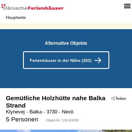
Hauptseite
Alternative Objekte
Ferienhäuser in der Nähe (262)
Gemütliche Holzhütte nahe Balka
Teilen
Strand
Klynevej
 - Balka
 - 3730
 - Nexö
5 Personen
Objekt Nr.:
130-I63436