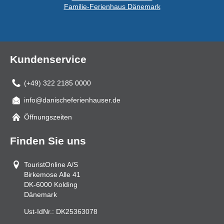
Familie-Ferienhaus Dänemark
Kundenservice
(+49) 322 2185 0000
info@danischeferienhauser.de
Mail
Öffnungszeiten
Finden Sie uns
TouristOnline A/S
Birkemose Alle 41
DK-6000
Kolding
Dänemark
Ust-IdNr.:
DK25363078