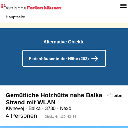
Hauptseite
Alternative Objekte
Ferienhäuser in der Nähe (262)
Gemütliche Holzhütte nahe Balka
Teilen
Strand mit WLAN
Klynevej
 - Balka
 - 3730
 - Nexö
4 Personen
Objekt Nr.:
130-I63434