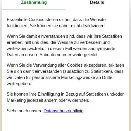
Zustimmung
Details
Schlafzimmer, 2 Personen
Grand lit
Badezimmer
Essentielle Cookies stellen sicher, dass die Website
WC mit warmem und kaltem Wasser, Dusche
funktioniert, Sie können sie daher nicht deaktivieren.
Wenn Sie damit einverstanden sind, dass wir Ihre Statistiken
Terrasse
Überdachte Terrasse
erheben, hilft uns dies, die Website zu verbessern und
weiterzuentwickeln. In diesem Fall werden anonymisierte
Daten an unsere Subunternehmer weitergeleitet.
Wenn Sie die Verwendung aller Cookies akzeptieren, erklären
Sie sich damit einverstanden (zusätzlich zu Statistiken), dass
Externe Bewertungen
wir Daten für personalisierte Marketingzwecke an Dritte
weitergeben.
Unsere Gästebewertungen
Externe Bewertungen
Sie können Ihre Einwilligung in Bezug auf Statistiken und/oder
5,0
Marketing jederzeit ändern oder widerrufen.
Siehe auch unsere
Datanschutzrichtlinie
1 externe Bewertung