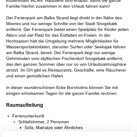
kostenloses WLAN. Haustiere sind erlaubt, damit die ganze
Familie hierhin zusammen in den Urlaub fahren kann!
Der Ferienpark am Balka Strand liegt direkt in der Nähe des
Meeres und nur wenige Schritte von der Stadt Snogebæk
entfernt. Der Ferienpark bietet einen Spielplatz für Kinder jeden
Alters und viel Platz für das Entfalten im Freien. In der
Hochsaison hält die Umgebung mehrere Möglichkeiten für
Wassersportaktivitäten, darunter Surfen oder Seekajak fahren
am Balka Strand, bereit. Der Ferienpark liegt nur wenige
Gehminuten vom idyllischen Fischerdorf Snogebæk entfernt,
das den ganzen Sommer über nur so von Urlaubsatmosphäre
strotzt. Im Ort gibt es Restaurants, Geschäfte, eine Räucherei
und einen gemütlichen Hafen.
In dieser wunderschönen Ecke Bornholms können Sie mit
einigen erholsamen Tagen für die ganze Familie rechnen.
Raumaufteilung
Ferienunterkunft
Schlafzimmer, 2 Personen
Sofa, Matratze oder Ähnliches