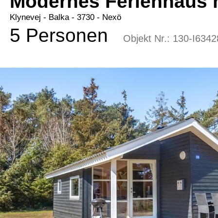
Modernes Ferienhaus n
Klynevej
 - Balka
 - 3730
 - Nexö
5 Personen
Objekt Nr.:
130-I6342