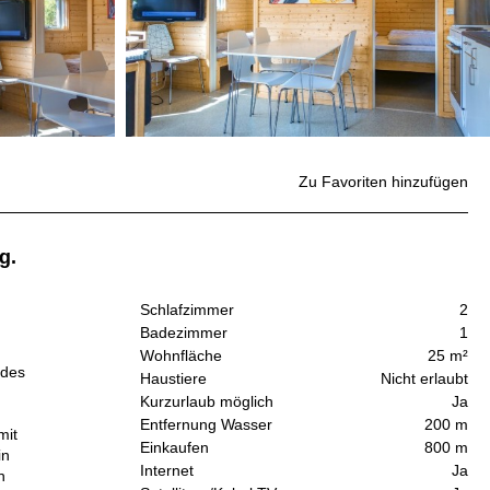
Zu Favoriten hinzufügen
g.
Schlafzimmer
2
Badezimmer
1
Wohnfläche
25 m²
 des
Haustiere
Nicht erlaubt
Kurzurlaub möglich
Ja
Entfernung Wasser
200 m
mit
Einkaufen
800 m
in
Internet
Ja
n