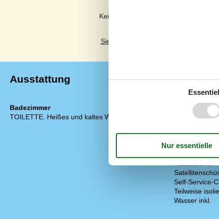
Kommentare
Keine Bewertungen haben Kommentar
Siehe stattdessen 1 externe Bewertun
Ausstattung
Essentiel
Badezimmer
Diverse
TOILETTE. Heißes und kaltes Wasser
Alternative 
EL exkl.
Ferienhaus
Gemeinschafts
Gemeinschaft
Haustiere Nr
Satellitenschü
Self-Service-C
Teilweise isolie
Wasser inkl.