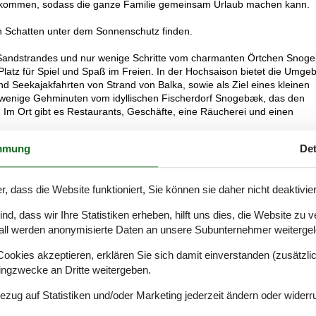
 willkommen, sodass die ganze Familie gemeinsam Urlaub machen kann.
n Schatten unter dem Sonnenschutz finden.
en Sandstrandes und nur wenige Schritte vom charmanten Örtchen Snog
el Platz für Spiel und Spaß im Freien. In der Hochsaison bietet die Umge
d Seekajakfahrten von Strand von Balka, sowie als Ziel eines kleinen
r wenige Gehminuten vom idyllischen Fischerdorf Snogebæk, das den
m Ort gibt es Restaurants, Geschäfte, eine Räucherei und einen
mmung
Det
stische Tage für die ganze Familie vorprogrammiert.
r, dass die Website funktioniert, Sie können sie daher nicht deaktivie
d, dass wir Ihre Statistiken erheben, hilft uns dies, die Website zu 
all werden anonymisierte Daten an unsere Subunternehmer weitergele
okies akzeptieren, erklären Sie sich damit einverstanden (zusätzlich
tingzwecke an Dritte weitergeben.
Bezug auf Statistiken und/oder Marketing jederzeit ändern oder widerr