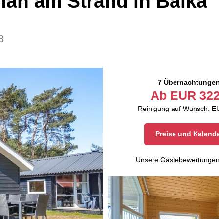
ah am Strand in Balka
8
7 Übernachtunge
Ab
EUR
322
Reinigung auf Wunsch: E
Preise und Kalend
Unsere Gästebewertunge