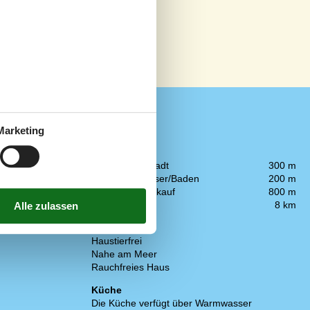
Marketing
In der Nähe
Die nächste Stadt
300 m
Entf. zum Wasser/Baden
200 m
Entfernung Einkauf
800 m
Golfplatz
8 km
Konzepte
Haustierfrei
Nahe am Meer
Rauchfreies Haus
Küche
Die Küche verfügt über Warmwasser