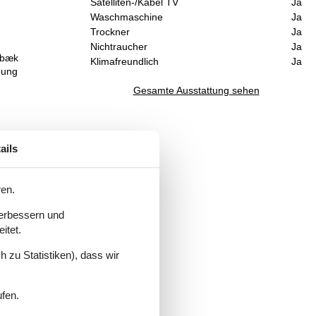
Satelliten-/Kabel TV
Ja
Waschmaschine
Ja
Trockner
Ja
Nichtraucher
Ja
ebæk
Klimafreundlich
Ja
bung
Gesamte Ausstattung sehen
ails
ren.
verbessern und
itet.
 zu Statistiken), dass wir
ufen.