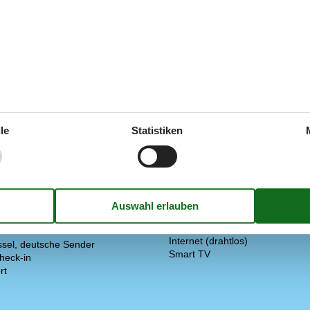
e.
g.
le
Statistiken
Draußen
Heizung, Wärmepumpe
Gartenmöbel
Spiele für draussen
25 m²
Elektrogeräte
trockner
1 Fernseher
s-Waschmaschine
DK-DR1/TV2
Internet (drahtlos)
ssel, deutsche Sender
Smart TV
heck-in
rt