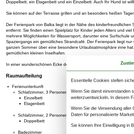
Doppelbett, ein Etagenbett und ein Einzelbett. Auch Ihr Hund ist
Sie können auf der Terrasse grillen und an besonders heißen Tage
Der Ferienpark von Balka liegt in der Nähe des kinderfreundlich
entfernt. Sie finden einen Spielplatz für Kinder jeden Alters und vi
mehrere Möglichkeiten für Wassersport, darunter eine Surfschule un
Spaziergangs ein gemütliches Strandcafé. Der Ferienpark liegt nu
ganzen Sommer über eine besondere Urlaubsatmosphäre inne hat. I
gemütlichen kleinen Inselhafen.
Zusti
In einer wunderschönen Ecke der Sonneninsel Bornholms sind fanta
Raumaufteilung
Essentielle Cookies stellen siche
Ferienunterkunft
Wenn Sie damit einverstanden sin
Schlafzimmer, 3 Personen
weiterzuentwickeln. In diesem F
Einzelbett
Etagenbett
Wenn Sie die Verwendung aller Co
Daten für personalisierte Marke
Schlafzimmer, 2 Personen
Doppelbett
Sie können Ihre Einwilligung in 
Badezimmer