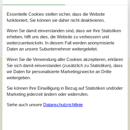
Schlafboden, 2 Personen
Essentielle Cookies stellen sicher, dass die Website
Einzelmatratze
funktioniert, Sie können sie daher nicht deaktivieren.
Terrasse
Wenn Sie damit einverstanden sind, dass wir Ihre Statistiken
Teilweise überdachte Terrasse
erheben, hilft uns dies, die Website zu verbessern und
weiterzuentwickeln. In diesem Fall werden anonymisierte
Daten an unsere Subunternehmer weitergeleitet.
Wenn Sie die Verwendung aller Cookies akzeptieren, erklären
Unsere Gästebewertungen
Sie sich damit einverstanden (zusätzlich zu Statistiken), dass
wir Daten für personalisierte Marketingzwecke an Dritte
Unsere Gästebewertungen
Externe Bewertungen
weitergeben.
5,0
Sie können Ihre Einwilligung in Bezug auf Statistiken und/oder
Bezogen auf
3
Bewertungen
Marketing jederzeit ändern oder widerrufen.
Siehe auch unsere
Datanschutzrichtlinie
Letzte Bewertung ist vom 01.09.2024
5
(3)
4
(0)
3
(0)