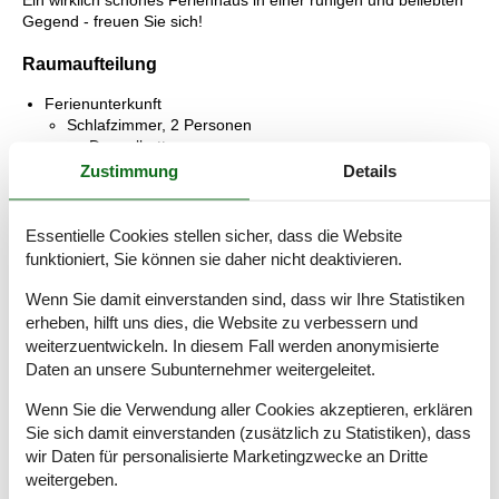
Ein wirklich schönes Ferienhaus in einer ruhigen und beliebten
Gegend - freuen Sie sich!
Raumaufteilung
Ferienunterkunft
Schlafzimmer, 2 Personen
Doppelbett
Zustimmung
Details
Schlafzimmer, 2 Personen
Einzelbett
Essentielle Cookies stellen sicher, dass die Website
Schlafzimmer, 2 Personen
funktioniert, Sie können sie daher nicht deaktivieren.
Doppelbett
Wenn Sie damit einverstanden sind, dass wir Ihre Statistiken
Badezimmer
erheben, hilft uns dies, die Website zu verbessern und
WC mit warmem und kaltem Wasser, Dusche
weiterzuentwickeln. In diesem Fall werden anonymisierte
Daten an unsere Subunternehmer weitergeleitet.
Terrasse
Teilweise überdachte Terrasse
Wenn Sie die Verwendung aller Cookies akzeptieren, erklären
Sie sich damit einverstanden (zusätzlich zu Statistiken), dass
wir Daten für personalisierte Marketingzwecke an Dritte
weitergeben.