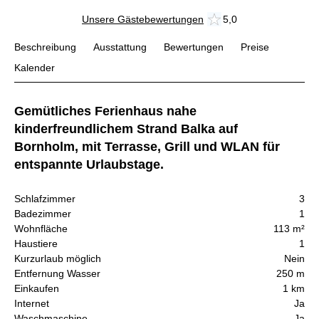
Unsere Gästebewertungen
5,0
Beschreibung
Ausstattung
Bewertungen
Preise
Kalender
Gemütliches Ferienhaus nahe
kinderfreundlichem Strand Balka auf
Bornholm, mit Terrasse, Grill und WLAN für
entspannte Urlaubstage.
Schlafzimmer
3
Badezimmer
1
Wohnfläche
113 m²
Haustiere
1
Kurzurlaub möglich
Nein
Entfernung Wasser
250 m
Einkaufen
1 km
Internet
Ja
Waschmaschine
Ja