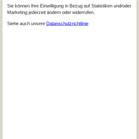
Sie können Ihre Einwilligung in Bezug auf Statistiken und/oder
Unsere Gästebewertungen
Marketing jederzeit ändern oder widerrufen.
Unsere Gästebewertungen
Externe Bewertungen
Siehe auch unsere
Datanschutzrichtlinie
5,0
Bezogen auf
1
Bewertung
Bewertung ist vom 03.08.2026
5
(1)
4
(0)
3
(0)
2
(0)
1
(0)
Kommentare
Keine Bewertungen haben Kommentare.
Siehe stattdessen 2 externe Bewertungen.