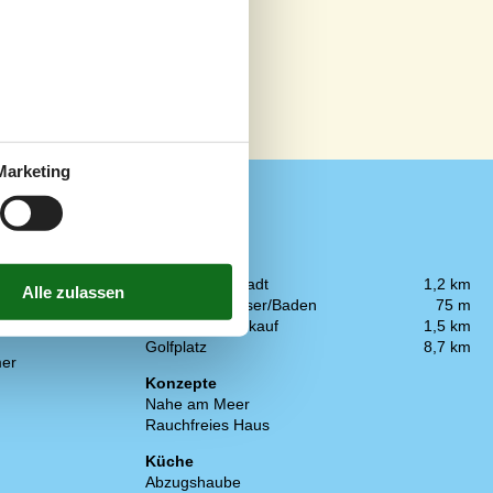
Marketing
In der Nähe
Die nächste Stadt
1,2 km
Entf. zum Wasser/Baden
75 m
Entfernung Einkauf
1,5 km
Golfplatz
8,7 km
er
Konzepte
Nahe am Meer
Rauchfreies Haus
Küche
Abzugshaube