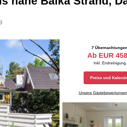
us nahe Balka Strand, 
9
7 Übernachtunge
Ab
EUR
458
Inkl. Endreinigung
Preise und Kalend
Unsere Gästebewertunge