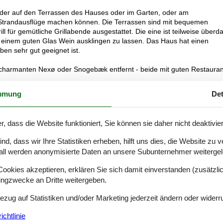
eder auf den Terrassen des Hauses oder im Garten, oder am
 Strandausflüge machen können. Die Terrassen sind mit bequemen
für gemütliche Grillabende ausgestattet. Die eine ist teilweise überd
 einem guten Glas Wein ausklingen zu lassen. Das Haus hat einen
en sehr gut geeignet ist.
om charmanten Nexø oder Snogebæk entfernt - beide mit guten Restauran
mmung
Det
er sehr schönen Lage reiche Möglichkeiten für einen wunderbaren Urla
r, dass die Website funktioniert, Sie können sie daher nicht deaktivie
d, dass wir Ihre Statistiken erheben, hilft uns dies, die Website zu 
all werden anonymisierte Daten an unsere Subunternehmer weitergele
okies akzeptieren, erklären Sie sich damit einverstanden (zusätzlich
tingzwecke an Dritte weitergeben.
Bezug auf Statistiken und/oder Marketing jederzeit ändern oder widerr
chtlinie