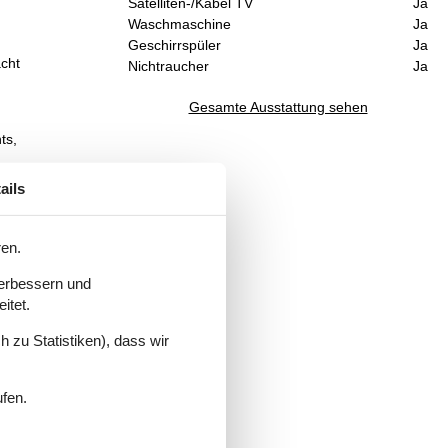
Satelliten-/Kabel TV
Ja
Waschmaschine
Ja
Geschirrspüler
Ja
acht
Nichtraucher
Ja
Gesamte Ausstattung sehen
ts,
ails
ub
ren.
verbessern und
itet.
 zu Statistiken), dass wir
ufen.