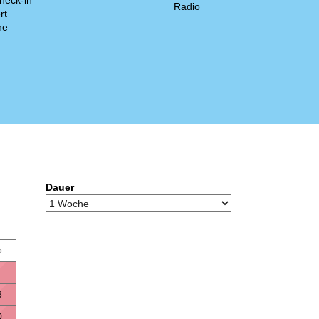
heck-in
Radio
rt
ne
Dauer
o
3
0