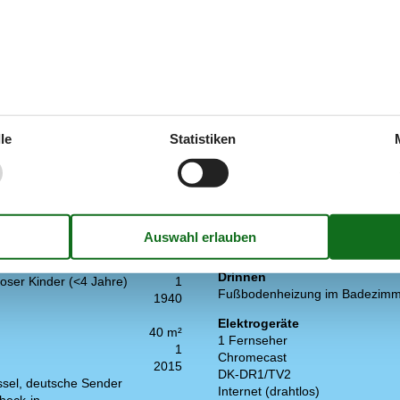
 Deutsch
ren Sprache.
g.
le
Statistiken
Draußen
ere
1
Gartenmöbel
ühle
1
Grill
betten
1
Drinnen
oser Kinder (<4 Jahre)
1
Fußbodenheizung im Badezimm
1940
Elektrogeräte
40 m²
1 Fernseher
1
Chromecast
2015
DK-DR1/TV2
ssel, deutsche Sender
Internet (drahtlos)