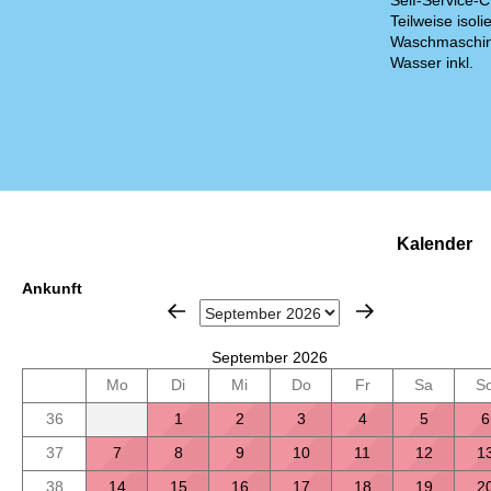
Self-Service-C
Teilweise isolie
Waschmaschi
Wasser inkl.
Kalender
Ankunft
September 2026
Mo
Di
Mi
Do
Fr
Sa
S
36
1
2
3
4
5
6
37
7
8
9
10
11
12
1
38
14
15
16
17
18
19
2