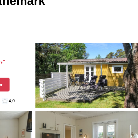
Dänemark
n
,-
er
n
4,0