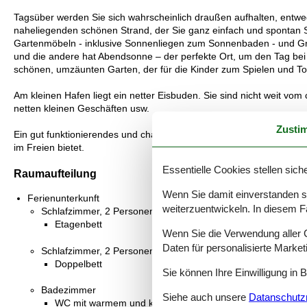
Tagsüber werden Sie sich wahrscheinlich draußen aufhalten, entw
naheliegenden schönen Strand, der Sie ganz einfach und spontan
Gartenmöbeln - inklusive Sonnenliegen zum Sonnenbaden - und Grill 
und die andere hat Abendsonne – der perfekte Ort, um den Tag bei
schönen, umzäunten Garten, der für die Kinder zum Spielen und Tob
Am kleinen Hafen liegt ein netter Eisbuden. Sie sind nicht weit v
netten kleinen Geschäften usw.
Zusti
Ein gut funktionierendes und charmantes Ferienhaus, das mit sein
im Freien bietet.
Essentielle Cookies stellen siche
Raumaufteilung
Wenn Sie damit einverstanden sin
Ferienunterkunft
weiterzuentwickeln. In diesem F
Schlafzimmer, 2 Personen
Etagenbett
Wenn Sie die Verwendung aller Co
Daten für personalisierte Marke
Schlafzimmer, 2 Personen
Doppelbett
Sie können Ihre Einwilligung in 
Badezimmer
Siehe auch unsere
Datanschutzri
WC mit warmem und kaltem Wasser, Dusche