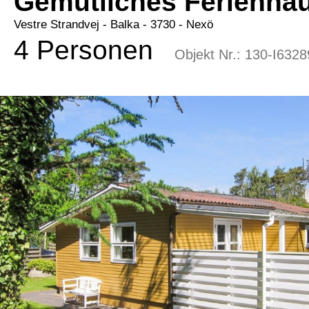
Gemütliches Ferienha
Vestre Strandvej
 - Balka
 - 3730
 - Nexö
4 Personen
Objekt Nr.:
130-I6328