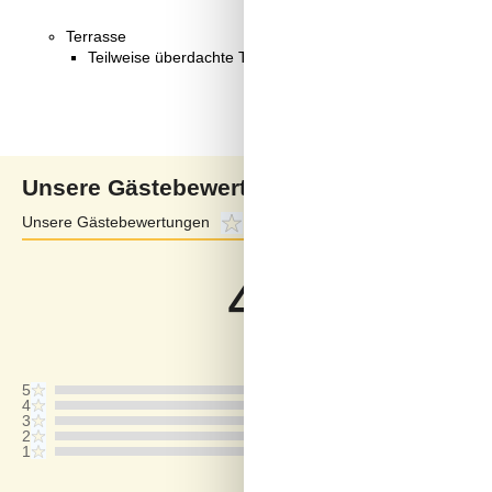
Terrasse
Teilweise überdachte Terrasse
Unsere Gästebewertungen
Unsere Gästebewertungen
4,0
Externe Bewertungen
4,0
4,0
Bezogen auf
2
Bewertung
Letzte Bewertung ist vom 14.06.2026
5
4
3
2
1
Kommentare