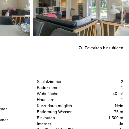
Zu Favoriten hinzufügen
Schlafzimmer
2
Badezimmer
1
Wohnfläche
40 m²
Haustiere
1
Kurzurlaub möglich
Nein
mmer
Entfernung Wasser
75 m
Einkaufen
1.500 m
immer
Internet
Ja