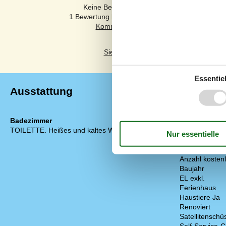
Keine Bewertungen haben Kommentare auf
1 Bewertung hat einen Kommentar in einer ande
Siehe stattdessen 1 externe Bewertun
Essentiel
Ausstattung
Badezimmer
Diverse
TOILETTE. Heißes und kaltes Wasser
Anzahl Hausti
Anzahl Hochst
Anzahl Kinder
Anzahl kostenl
Baujahr
EL exkl.
Ferienhaus
Haustiere Ja
Renoviert
Satellitenschü