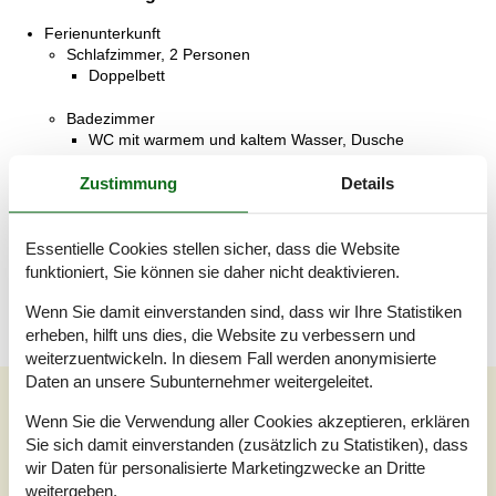
Ferienunterkunft
Schlafzimmer, 2 Personen
Doppelbett
Badezimmer
WC mit warmem und kaltem Wasser, Dusche
Wohnzimmer, 1 Person
Zustimmung
Details
Sofa, Matratze oder Ähnliches
Terrasse
Essentielle Cookies stellen sicher, dass die Website
Offene Terrasse
funktioniert, Sie können sie daher nicht deaktivieren.
Wenn Sie damit einverstanden sind, dass wir Ihre Statistiken
erheben, hilft uns dies, die Website zu verbessern und
weiterzuentwickeln. In diesem Fall werden anonymisierte
Daten an unsere Subunternehmer weitergeleitet.
Unsere Gästebewertungen
Wenn Sie die Verwendung aller Cookies akzeptieren, erklären
Unsere Gästebewertungen
Externe Bewertungen
Sie sich damit einverstanden (zusätzlich zu Statistiken), dass
wir Daten für personalisierte Marketingzwecke an Dritte
weitergeben.