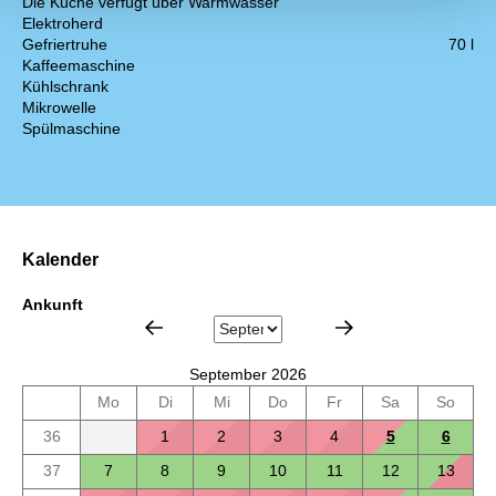
Die Küche verfügt über Warmwasser
Elektroherd
Gefriertruhe
70 l
Kaffeemaschine
Kühlschrank
Mikrowelle
Spülmaschine
Kalender
Ankunft
September 2026
Mo
Di
Mi
Do
Fr
Sa
So
36
1
2
3
4
5
6
37
7
8
9
10
11
12
13