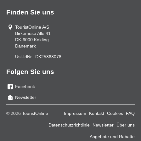
Finden Sie uns
TouristOnline A/S
Birkemose Alle 41
DK-6000
Kolding
Dänemark
Ust-IdNr.:
DK25363078
Folgen Sie uns
Facebook
Sie
Newsletter
uns
auf
© 2026 TouristOnline
Impressum
Kontakt
Cookies
FAQ
Facebook
Datenschutzrichtlinie
Newsletter
Über uns
Angebote und Rabatte