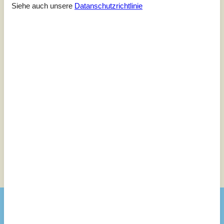
Siehe auch unsere
Datanschutzrichtlinie
Letzte Bewertung ist vom 10.08.2025
5
(0)
4
(2)
3
(0)
2
(0)
1
(0)
Kommentare
Keine Bewertungen haben Kommentare.
Siehe stattdessen 3 externe Bewertungen.
Siehe Häuser nebenan
Sonnenstand über dem gewählten Objekt
😎
Ausstattung