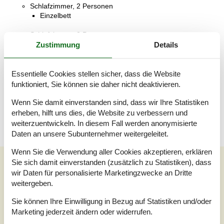
Schlafzimmer, 2 Personen
Einzelbett
Schlafzimmer, 2 Personen
Doppelbett
Zustimmung
Details
Badezimmer
WC mit warmem und kaltem Wasser, Dusche
Essentielle Cookies stellen sicher, dass die Website
funktioniert, Sie können sie daher nicht deaktivieren.
Terrasse
Teilweise überdachte Terrasse
Wenn Sie damit einverstanden sind, dass wir Ihre Statistiken
erheben, hilft uns dies, die Website zu verbessern und
weiterzuentwickeln. In diesem Fall werden anonymisierte
Daten an unsere Subunternehmer weitergeleitet.
Wenn Sie die Verwendung aller Cookies akzeptieren, erklären
Unsere Gästebewertungen
Sie sich damit einverstanden (zusätzlich zu Statistiken), dass
wir Daten für personalisierte Marketingzwecke an Dritte
Unsere Gästebewertungen
Externe Bewertungen
weitergeben.
4,0
Sie können Ihre Einwilligung in Bezug auf Statistiken und/oder
Bezogen auf
2
Bewertungen
Marketing jederzeit ändern oder widerrufen.