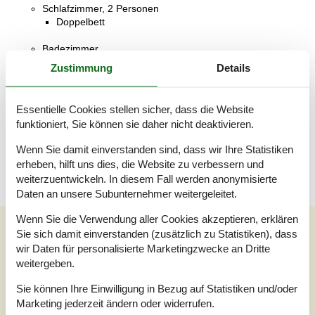
Schlafzimmer, 2 Personen
Doppelbett
Badezimmer
WC mit warmem und kaltem Wasser, Dusche
Zustimmung
Details
Wohnzimmer, 1 Person
Sofa, Matratze oder Ähnliches
Essentielle Cookies stellen sicher, dass die Website
funktioniert, Sie können sie daher nicht deaktivieren.
Terrasse
Teilweise überdachte Terrasse
Wenn Sie damit einverstanden sind, dass wir Ihre Statistiken
erheben, hilft uns dies, die Website zu verbessern und
weiterzuentwickeln. In diesem Fall werden anonymisierte
Daten an unsere Subunternehmer weitergeleitet.
Wenn Sie die Verwendung aller Cookies akzeptieren, erklären
Unsere Gästebewertungen
Sie sich damit einverstanden (zusätzlich zu Statistiken), dass
wir Daten für personalisierte Marketingzwecke an Dritte
Unsere Gästebewertungen
Externe Bewertungen
weitergeben.
4,5
Sie können Ihre Einwilligung in Bezug auf Statistiken und/oder
Bezogen auf
2
Bewertungen
Marketing jederzeit ändern oder widerrufen.