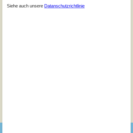
Siehe auch unsere
Datanschutzrichtlinie
Letzte Bewertung ist vom 22.10.2023
5
(1)
4
(1)
3
(0)
2
(0)
1
(0)
Kommentare
Keine Bewertungen haben Kommentare auf Deutsch
1 Bewertung hat einen Kommentar in einer anderen Sprache.
Siehe stattdessen 2 externe Bewertungen.
Siehe Häuser nebenan
Sonnenstand über dem gewählten Objekt
😎