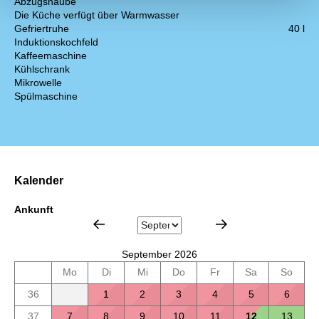
Abzugshaube
Die Küche verfügt über Warmwasser
Gefriertruhe
40 l
Induktionskochfeld
Kaffeemaschine
Kühlschrank
Mikrowelle
Spülmaschine
Kalender
Ankunft
September 2026
Mo
Di
Mi
Do
Fr
Sa
So
36
1
2
3
4
5
6
37
7
8
9
10
11
12
13