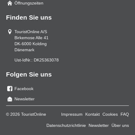
Öffnungszeiten
Finden Sie uns
TouristOnline A/S
Birkemose Alle 41
DK-6000
Kolding
Dänemark
Ust-IdNr.:
DK25363078
Folgen Sie uns
Facebook
Sie
Newsletter
uns
auf
© 2026 TouristOnline
Impressum
Kontakt
Cookies
FAQ
Facebook
Datenschutzrichtlinie
Newsletter
Über uns