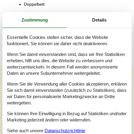
Doppelbett
Badezimmer
Zustimmung
Details
WC mit warmem und kaltem Wasser, Dusche
Terrasse
Essentielle Cookies stellen sicher, dass die Website
Offene Terrasse
funktioniert, Sie können sie daher nicht deaktivieren.
Wenn Sie damit einverstanden sind, dass wir Ihre Statistiken
erheben, hilft uns dies, die Website zu verbessern und
weiterzuentwickeln. In diesem Fall werden anonymisierte
Unsere Gästebewertungen
Daten an unsere Subunternehmer weitergeleitet.
Unsere Gästebewertungen
Externe Bewertungen
Wenn Sie die Verwendung aller Cookies akzeptieren, erklären
Sie sich damit einverstanden (zusätzlich zu Statistiken), dass
wir Daten für personalisierte Marketingzwecke an Dritte
3,0
Bezogen auf
1
Bewertung
weitergeben.
Sie können Ihre Einwilligung in Bezug auf Statistiken und/oder
Bewertung ist vom 14.07.2024
Marketing jederzeit ändern oder widerrufen.
5
(0)
Siehe auch unsere
Datanschutzrichtlinie
4
(0)