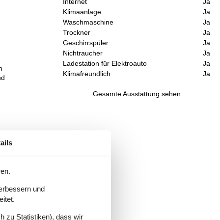
Internet
Ja
Klimaanlage
Ja
Waschmaschine
Ja
Trockner
Ja
Geschirrspüler
Ja
Nichtraucher
Ja
Ladestation für Elektroauto
Ja
m
Klimafreundlich
Ja
nd
Gesamte Ausstattung sehen
ails
ren.
verbessern und
itet.
 zu Statistiken), dass wir