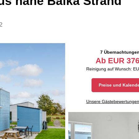
us nahe Balka Strand
2
7 Übernachtunge
Ab
EUR
376
Reinigung auf Wunsch: EU
Preise und Kalend
Unsere Gästebewertunge