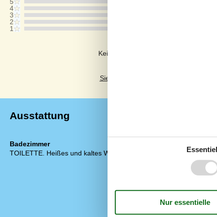
5
4
3
2
1
Kommentare
Keine Bewertungen haben Kommentar
Siehe stattdessen 1 externe Bewertun
Ausstattung
Badezimmer
Diverse
Essentiel
TOILETTE. Heißes und kaltes Wasser
Alternative 
Anzahl Hausti
Anzahl Hochst
Anzahl Kinder
Anzahl kostenl
Baujahr
ECO, Energieq