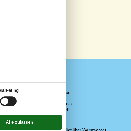
Konzepte
Marketing
Energiesparhaus
Nahe am Meer
 Gelände
2
Rauchfreies Haus
Öko-Aufenthalte
700 m²
Küche
Abzugshaube
er
Die Küche verfügt über Warmwasser