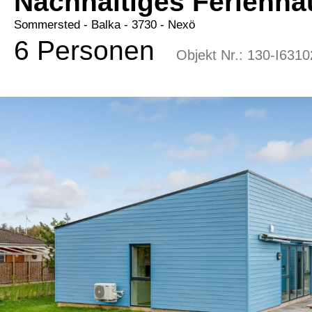
Nachhaltiges Ferienha
Sommersted
 - Balka
 - 3730
 - Nexö
6 Personen
Objekt Nr.:
130-I6310