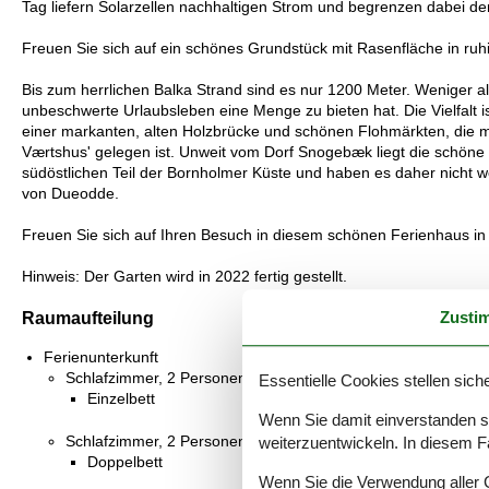
Tag liefern Solarzellen nachhaltigen Strom und begrenzen dabei d
Freuen Sie sich auf ein schönes Grundstück mit Rasenfläche in ruhig
Bis zum herrlichen Balka Strand sind es nur 1200 Meter. Weniger al
unbeschwerte Urlaubsleben eine Menge zu bieten hat. Die Vielfalt
einer markanten, alten Holzbrücke und schönen Flohmärkten, die m
Værtshus' gelegen ist. Unweit vom Dorf Snogebæk liegt die schöne P
südöstlichen Teil der Bornholmer Küste und haben es daher nicht w
von Dueodde.
Freuen Sie sich auf Ihren Besuch in diesem schönen Ferienhaus in
Hinweis: Der Garten wird in 2022 fertig gestellt.
Zusti
Raumaufteilung
Ferienunterkunft
Schlafzimmer, 2 Personen
Essentielle Cookies stellen siche
Einzelbett
Wenn Sie damit einverstanden sin
Schlafzimmer, 2 Personen
weiterzuentwickeln. In diesem F
Doppelbett
Wenn Sie die Verwendung aller Co