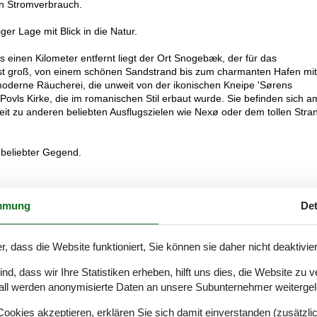
en Stromverbrauch.
er Lage mit Blick in die Natur.
s einen Kilometer entfernt liegt der Ort Snogebæk, der für das
 ist groß, von einem schönen Sandstrand bis zum charmanten Hafen mit
oderne Räucherei, die unweit von der ikonischen Kneipe 'Sørens
ovls Kirke, die im romanischen Stil erbaut wurde. Sie befinden sich a
eit zu anderen beliebten Ausflugszielen wie Nexø oder dem tollen Stra
 beliebter Gegend.
mmung
Det
r, dass die Website funktioniert, Sie können sie daher nicht deaktivie
d, dass wir Ihre Statistiken erheben, hilft uns dies, die Website zu 
all werden anonymisierte Daten an unsere Subunternehmer weitergele
okies akzeptieren, erklären Sie sich damit einverstanden (zusätzlich