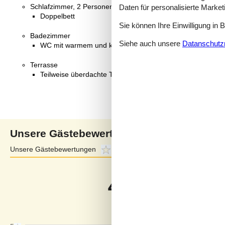
Schlafzimmer, 2 Personen
Daten für personalisierte Marke
Doppelbett
Sie können Ihre Einwilligung in 
Badezimmer
Siehe auch unsere
Datanschutzri
WC mit warmem und kaltem Wasser, Dusche
Terrasse
Teilweise überdachte Terrasse
Unsere Gästebewertungen
Unsere Gästebewertungen
4,0
Externe Bewertungen
5,0
4,0
Bezogen auf
1
Bewertun
Bewertung ist vom 06.07.2025