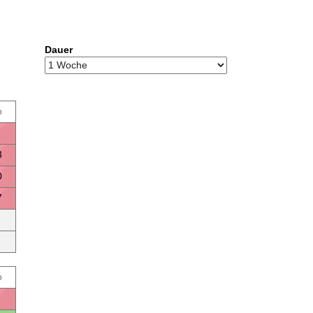
Dauer
o
3
0
7
o