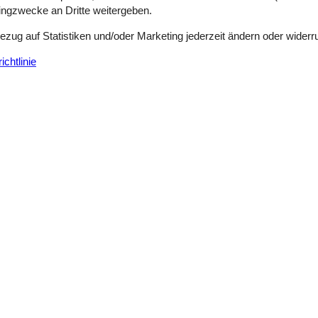
tingzwecke an Dritte weitergeben.
Bezug auf Statistiken und/oder Marketing jederzeit ändern oder widerr
chtlinie
Siehe Häuser nebena
g