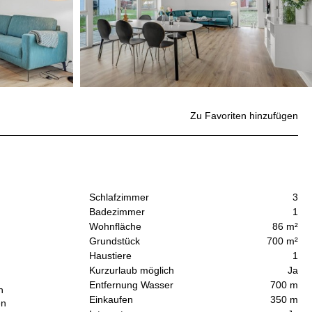
Zu Favoriten hinzufügen
Schlafzimmer
3
Badezimmer
1
Wohnfläche
86 m²
Grundstück
700 m²
Haustiere
1
Kurzurlaub möglich
Ja
Entfernung Wasser
700 m
n
Einkaufen
350 m
en