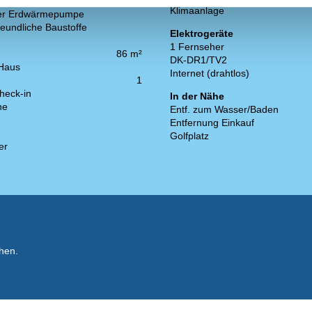
t für Elektrofahrzeuge
Klimaanlage
der Erdwärmepumpe
eundliche Baustoffe
Elektrogeräte
1 Fernseher
86 m²
DK-DR1/TV2
 Haus
Internet (drahtlos)
1
heck-in
In der Nähe
ne
Entf. zum Wasser/Baden
Entfernung Einkauf
Golfplatz
er
hen.