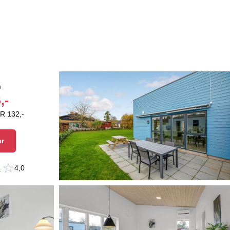
n
,-
R 132,-
er
n
4,0