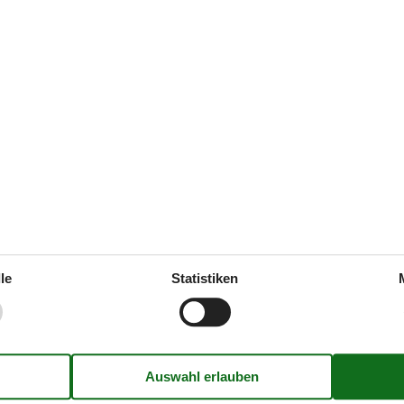
(0)
(1)
(0)
(0)
(0)
e.
g.
Draußen
le
Statistiken
Heizung, Wärmepumpe
Gartenmöbel
ere
1
Grill
ühle
1
Kostenloser Parkplatz auf dem
betten
1
Ladestation für Elektroauto
oser Kinder (<4 Jahre)
1
Naturgrundstück
2020
Drinnen
uelle: Solarenergie
Fußbodenheizung im Badezimm