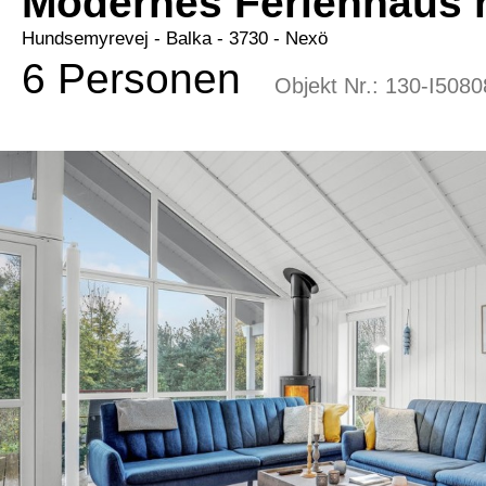
Modernes Ferienhaus 
Hundsemyrevej
 - Balka
 - 3730
 - Nexö
6 Personen
Objekt Nr.:
130-I5080