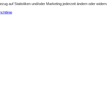
Bezug auf Statistiken und/oder Marketing jederzeit ändern oder widerr
chtlinie
Externe Bewertungen
4,5
n
Siehe Häuser nebena
juli 2025
5
Einrichtungen:
5
Es ist super ausgestattet und
 Kinder konnten wunderbar
nderen Bewertungen erwähnt,
gt. Wir empfehlen das Haus