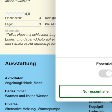
absolut weiter.
4,0
Einchecken:
4
Reinigung:
5
Komfort:
Lage:
3
Preis-Leistung:
4
Allgemein:
Tolles Haus mit schlechter Lage: Wenn man au der Terrasse sitzt,
Entfernung dauernd Auto auf einer Hauptstraße vorbei. Lärmschu
und Bäume reicht überhaupt nicht aus.Schade, denn das Haus an si
Ausstattung
Essentiel
Aktivitäten
Draußen
Angelmöglichkeit, Meer
Aufladen von E
Preis
Badezimmer
Gartenmöbel
Warmes und kaltes Wasser
Grill
Kostenloser P
Diverse
Kugelgrill
Alternative Heizung, Wärmepumpe
Ladestation fü