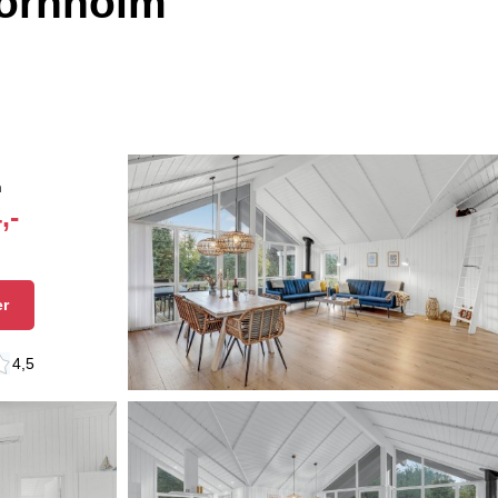
Bornholm
n
,-
er
4,5