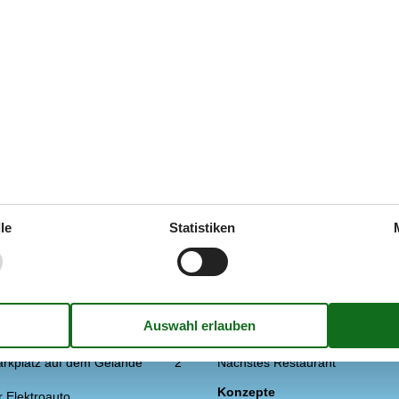
juni 2025
5
Einrichtungen:
5
 rauschen in ca. 2o Meter
tz durch vorhandene Büsche
ch ist super!
le
Statistiken
In der Nähe
lektroautos nicht inbegriffen Im
Die nächste Stadt
Entf. zum Wasser/Baden
Entfernung Einkauf
Entfernung zu Angelmöglichkeit
arkplatz auf dem Gelände
2
Nächstes Restaurant
Konzepte
r Elektroauto