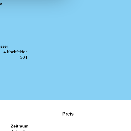
ie
sser
4 Kochfelder
30 l
Preis
Zeitraum