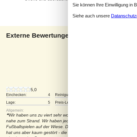
Sie können Ihre Einwilligung in 
Siehe auch unsere
Datanschutzri
Externe Bewertungen
Unsere Gästebewertunge
4,5
2 externe Bewertungen
5,0
Einchecken:
4
Reinigung:
5
Komfort:
Lage:
5
Preis-Leistung:
5
Allgemein:
Wir haben uns zu viert sehr wohl gefühlt in diesem schönen Haus. 
nahe zum Strand. Wir haben jeden Tag draußen gegessen und die
Fußballspielen auf der Wiese. Die nahgelegene Straße wurde in a
hat uns aber kaum gestört - die vielen Vorteile haben uns überzeu