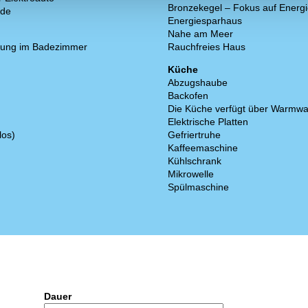
Bronzekegel – Fokus auf Energ
nde
Energiesparhaus
Nahe am Meer
ung im Badezimmer
Rauchfreies Haus
Küche
Abzugshaube
Backofen
Die Küche verfügt über Warmwa
Elektrische Platten
los)
Gefriertruhe
Kaffeemaschine
Kühlschrank
Mikrowelle
Spülmaschine
Dauer