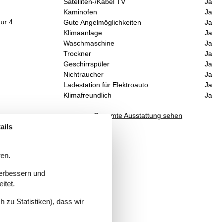
Satelliten-/Kabel TV
Ja
Kaminofen
Ja
ur 4
Gute Angelmöglichkeiten
Ja
Klimaanlage
Ja
Waschmaschine
Ja
Trockner
Ja
Geschirrspüler
Ja
Nichtraucher
Ja
Ladestation für Elektroauto
Ja
Klimafreundlich
Ja
Gesamte Ausstattung sehen
ails
ren.
verbessern und
itet.
 zu Statistiken), dass wir