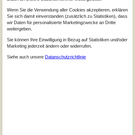
Unsere Gästebewertungen
Externe Bewertungen
Wenn Sie die Verwendung aller Cookies akzeptieren, erklären
2,0
Sie sich damit einverstanden (zusätzlich zu Statistiken), dass
Bezogen auf
2
Bewertungen
wir Daten für personalisierte Marketingzwecke an Dritte
weitergeben.
Letzte Bewertung ist vom 16.06.2025
Sie können Ihre Einwilligung in Bezug auf Statistiken und/oder
Marketing jederzeit ändern oder widerrufen.
5
(0)
4
(0)
3
Siehe auch unsere
Datanschutzrichtlinie
(0)
2
(2)
1
(0)
Kommentare
Keine Bewertungen haben Kommentare auf Deutsch
1 Bewertung hat einen Kommentar in einer anderen Sprache.
Siehe stattdessen 1 externe Bewertung.
Siehe Häuser nebenan