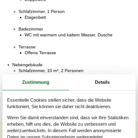
Schlafzimmer, 1 Person
Etagenbett
Badezimmer
WC mit warmem und kaltem Wasser, Dusche
Terrasse
Offene Terrasse
Nebengebäude
Schlafzimmer, 10 m², 2 Personen
Einzelbett
Zustimmung
Details
Badezimmer, 2 m²
WC mit warmem und kaltem Wasser, Dusche
Essentielle Cookies stellen sicher, dass die Website
funktioniert, Sie können sie daher nicht deaktivieren.
Wenn Sie damit einverstanden sind, dass wir Ihre Statistiken
erheben, hilft uns dies, die Website zu verbessern und
Unsere Gästebewertungen
weiterzuentwickeln. In diesem Fall werden anonymisierte
Daten an unsere Subunternehmer weitergeleitet.