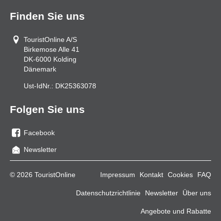
Finden Sie uns
TouristOnline A/S
Birkemose Alle 41
DK-6000
Kolding
Dänemark
Ust-IdNr.:
DK25363078
Folgen Sie uns
Facebook
Sie
Newsletter
uns
auf
© 2026 TouristOnline
Impressum
Kontakt
Cookies
FAQ
Facebook
Datenschutzrichtlinie
Newsletter
Über uns
Angebote und Rabatte