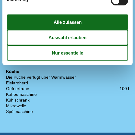
Die nächste Stadt
3 km
Entf. zum Wasser/Baden
125 m
Entfernung Einkauf
1 km
Entfernung zu Angelmöglichkeiten
1 km
Nächstes Restaurant
1 km
Konzepte
Anglerhaus
Hochwertige Gartenmöbel
Nahe am Meer
Rauchfreies Haus
Küche
Die Küche verfügt über Warmwasser
Elektroherd
Gefriertruhe
100 l
Kaffeemaschine
Kühlschrank
Mikrowelle
Spülmaschine