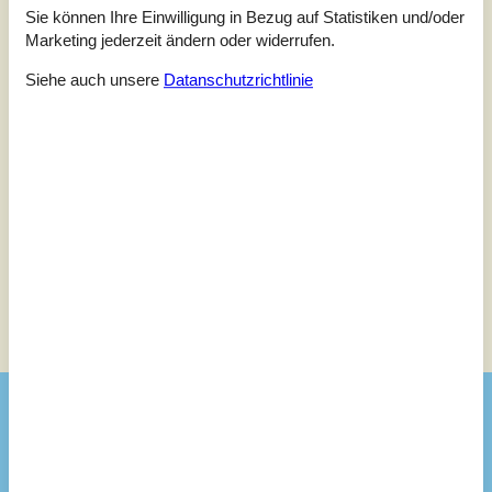
Sie können Ihre Einwilligung in Bezug auf Statistiken und/oder
5
(1)
4
Marketing jederzeit ändern oder widerrufen.
(0)
3
(0)
2
(0)
Siehe auch unsere
Datanschutzrichtlinie
1
(0)
Kommentare
Keine Bewertungen haben Kommentare.
Siehe stattdessen 4 externe Bewertungen.
Siehe Häuser nebenan
Sonnenstand über dem gewählten Objekt
😎
Ausstattung
Badezimmer