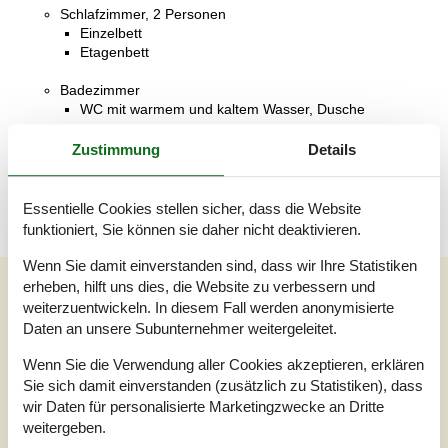
Schlafzimmer, 2 Personen
Einzelbett
Etagenbett
Badezimmer
WC mit warmem und kaltem Wasser, Dusche
Terrasse
Zustimmung
Details
Offene Terrasse
Essentielle Cookies stellen sicher, dass die Website
funktioniert, Sie können sie daher nicht deaktivieren.
Wenn Sie damit einverstanden sind, dass wir Ihre Statistiken
Unsere Gästebewertungen
erheben, hilft uns dies, die Website zu verbessern und
weiterzuentwickeln. In diesem Fall werden anonymisierte
Unsere Gästebewertungen
Externe Bewertungen
Daten an unsere Subunternehmer weitergeleitet.
5,0
Wenn Sie die Verwendung aller Cookies akzeptieren, erklären
Bezogen auf
1
Bewertung
Sie sich damit einverstanden (zusätzlich zu Statistiken), dass
wir Daten für personalisierte Marketingzwecke an Dritte
weitergeben.
Bewertung ist vom 10.05.2026