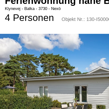
Ferienwohnung nahe Ba
Klynevej
 - Balka
 - 3730
 - Nexö
4 Personen
Objekt Nr.:
130-I5000