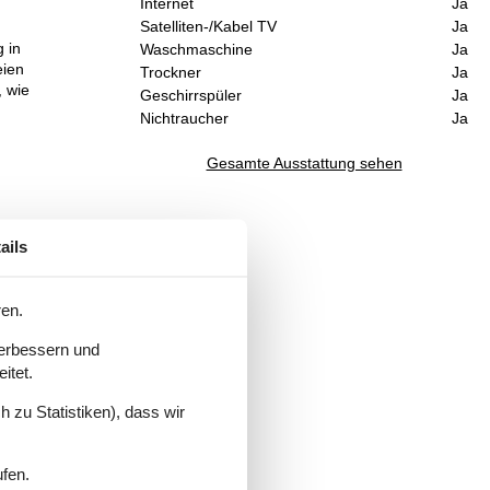
Internet
Ja
Satelliten-/Kabel TV
Ja
 in
Waschmaschine
Ja
eien
Trockner
Ja
, wie
Geschirrspüler
Ja
Nichtraucher
Ja
Gesamte Ausstattung sehen
ails
ren.
verbessern und
itet.
 zu Statistiken), dass wir
ufen.