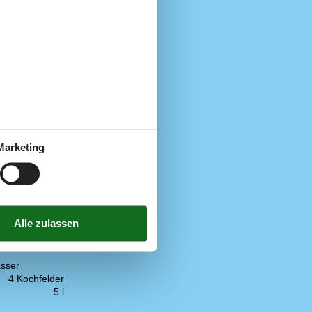
300 m
200 m
800 m
1,7 km
8 km
800 m
Marketing
100 m
sser
4 Kochfelder
5 l