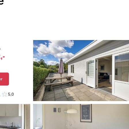
e
n
,-
er
n
5,0