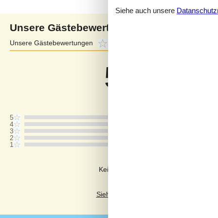
Siehe auch unsere
Datanschutzri
Unsere Gästebewertungen
Unsere Gästebewertungen
5,0
Externe Bewertungen
3,5
5,0
Bezogen auf
1
Bewertun
Bewertung ist vom 20.10.2025
5
4
3
2
1
Kommentare
Keine Bewertungen haben Kommentar
Siehe stattdessen 2 externe Bewertung