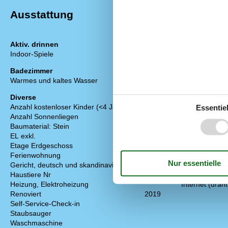
Ausstattung
Aktiv. drinnen
Draußen
Indoor-Spiele
Elektrogrill
Gartenmöbel
Badezimmer
Gemeinsamkei
Warmes und kaltes Wasser
Grill
Kostenloser P
Diverse
Offenes Gelä
Anzahl kostenloser Kinder (<4 Jahre)
2
Essentiel
Anzahl Sonnenliegen
2
Drinnen
Baumaterial: Stein
Fußbodenheiz
EL exkl.
Rauchmelder
Etage Erdgeschoss
Ferienwohnung
40 m²
Elektrogeräte
Gericht, deutsch und skandinavisch
1 Fernseher
Haustiere Nr
DK-DR1
Heizung, Elektroheizung
Internet (draht
Renoviert
2019
Self-Service-Check-in
Staubsauger
Waschmaschine