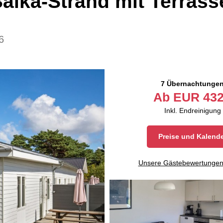
lka-Strand mit Terrass
6
7 Übernachtunge
Ab
EUR
432
Inkl. Endreinigung
Preise und Kalend
Unsere Gästebewertunge