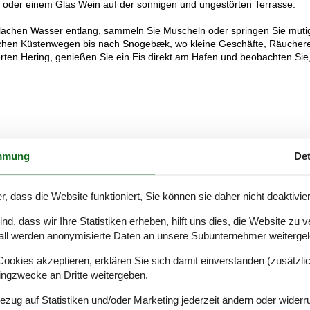
 oder einem Glas Wein auf der sonnigen und ungestörten Terrasse.
lachen Wasser entlang, sammeln Sie Muscheln oder springen Sie mutig
llischen Küstenwegen bis nach Snogebæk, wo kleine Geschäfte, Räucher
erten Hering, genießen Sie ein Eis direkt am Hafen und beobachten Sie
mmung
Det
r, dass die Website funktioniert, Sie können sie daher nicht deaktivie
d, dass wir Ihre Statistiken erheben, hilft uns dies, die Website zu 
all werden anonymisierte Daten an unsere Subunternehmer weitergele
okies akzeptieren, erklären Sie sich damit einverstanden (zusätzlich
tingzwecke an Dritte weitergeben.
Bezug auf Statistiken und/oder Marketing jederzeit ändern oder widerr