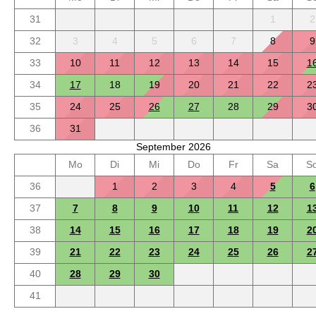
31
1
2
32
3
4
5
6
7
8
9
33
10
11
12
13
14
15
1
34
17
18
19
20
21
22
2
35
24
25
26
27
28
29
3
36
31
September 2026
Mo
Di
Mi
Do
Fr
Sa
S
36
1
2
3
4
5
6
37
7
8
9
10
11
12
1
38
14
15
16
17
18
19
2
39
21
22
23
24
25
26
2
40
28
29
30
41