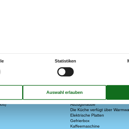
In der Nähe
Die nächste Stadt
Entf. zum Wasser/Baden
ten
14600 m²
Entfernung Einkauf
Fahrradverleih
arkplatz auf dem Gelände
Golfplatz
nde
Nächstes Restaurant
le
Statistiken
Spielplatz
ung im Badezimmer
Konzepte
Hochwertige Gartenmöbel
Nahe am Meer
Rauchfreies Haus
Küche
los)
Abzugshaube
Die Küche verfügt über Warmwa
Elektrische Platten
Gefrierbox
Kaffeemaschine