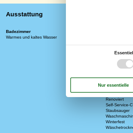
Ausstattung
Badezimmer
Diverse
Warmes und kaltes Wasser
Alternative 
Anzahl Hausti
Anzahl kostenl
Essentiel
Baujahr
Baumaterial: 
EL exkl.
Ferienhaus
Ganzjähriges
Gericht, deut
Haustiere Ja
Heizung, Elek
Renoviert
Self-Service-C
Staubsauger
Waschmaschi
Winterfest
Wäschetrockn