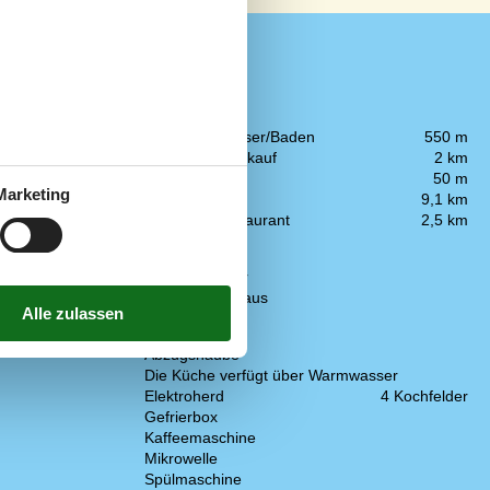
In der Nähe
Entf. zum Wasser/Baden
550 m
2007 m²
Entfernung Einkauf
2 km
he
3
Fahrradverleih
50 m
Marketing
Golfplatz
9,1 km
Nächstes Restaurant
2,5 km
Konzepte
Nahe am Meer
Rauchfreies Haus
Küche
Abzugshaube
Die Küche verfügt über Warmwasser
Elektroherd
4 Kochfelder
Gefrierbox
Kaffeemaschine
Mikrowelle
Spülmaschine