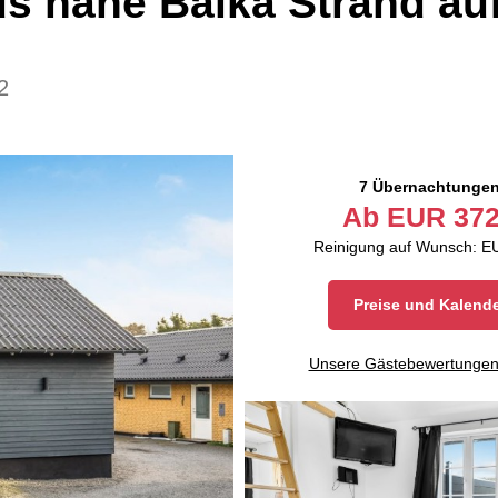
s nahe Balka Strand au
2
7 Übernachtunge
Ab
EUR
372
Reinigung auf Wunsch: E
Preise und Kalend
Unsere Gästebewertunge