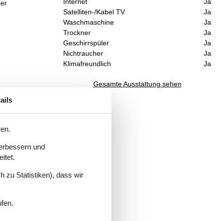
Internet
Ja
der
Satelliten-/Kabel TV
Ja
Waschmaschine
Ja
Trockner
Ja
Geschirrspüler
Ja
Nichtraucher
Ja
Klimafreundlich
Ja
Gesamte Ausstattung sehen
ails
ren.
verbessern und
itet.
 zu Statistiken), dass wir
ufen.