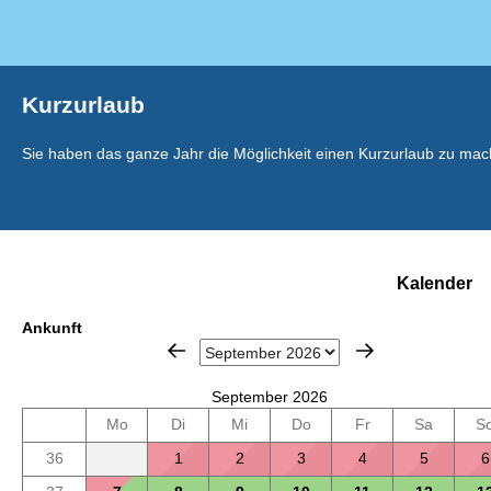
Kurzurlaub
Sie haben das ganze Jahr die Möglichkeit einen Kurzurlaub zu mac
Kalender
Ankunft
September 2026
Mo
Di
Mi
Do
Fr
Sa
S
36
1
2
3
4
5
6