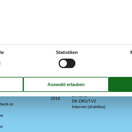
Draußen
Heizung, Wärmepumpe
Gasgrill
ere
2
Gemeinsamkeiten
oser Kinder (<4 Jahre)
1
Kostenloser Parkplatz in der Nä
le
Statistiken
2018
Drinnen
Holz
Energiesparendes Heizsystem
Rauchmelder
49 m²
 Haus
Elektrogeräte
sch und skandinavisch
1 Fernseher
2
CD-Player
troheizung
DK-DR1
2018
DK-DR1/TV2
heck-in
Internet (drahtlos)
ne
er