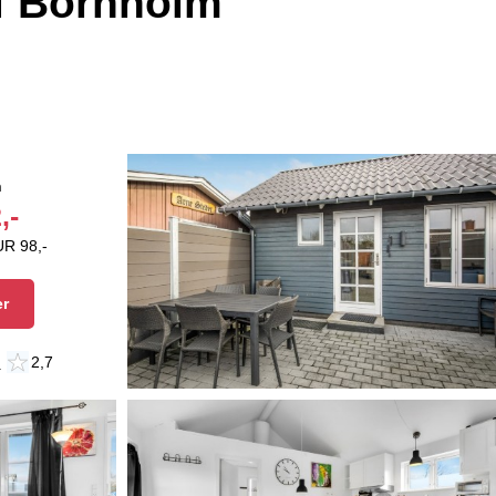
f Bornholm
n
,-
UR 98,-
er
n
2,7