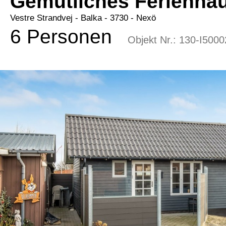
Gemütliches Ferienhau
Vestre Strandvej
 - Balka
 - 3730
 - Nexö
6 Personen
Objekt Nr.:
130-I5000