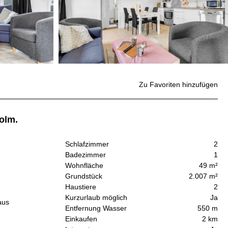
Zu Favoriten hinzufügen
olm.
Schlafzimmer
2
Badezimmer
1
Wohnfläche
49 m²
Grundstück
2.007 m²
Haustiere
2
Kurzurlaub möglich
Ja
aus
Entfernung Wasser
550 m
Einkaufen
2 km