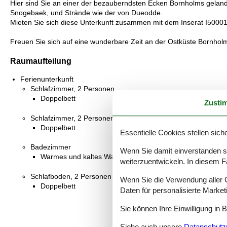
Hier sind Sie an einer der bezauberndsten Ecken Bornholms geland
Snogebaek, und Strände wie der von Dueodde.
Mieten Sie sich diese Unterkunft zusammen mit dem Inserat I5000
Freuen Sie sich auf eine wunderbare Zeit an der Ostküste Bornhol
Raumaufteilung
Ferienunterkunft
Schlafzimmer, 2 Personen
Doppelbett
Zusti
Schlafzimmer, 2 Personen
Doppelbett
Essentielle Cookies stellen siche
Badezimmer
Wenn Sie damit einverstanden sin
Warmes und kaltes Wasser, Dusche
weiterzuentwickeln. In diesem F
Schlafboden, 2 Personen
Wenn Sie die Verwendung aller Co
Doppelbett
Daten für personalisierte Marke
Sie können Ihre Einwilligung in 
Siehe auch unsere
Datanschutzri