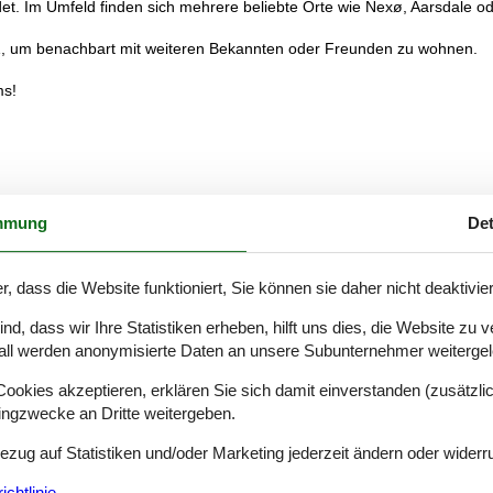
et. Im Umfeld finden sich mehrere beliebte Orte wie Nexø, Aarsdale o
1, um benachbart mit weiteren Bekannten oder Freunden zu wohnen.
ms!
mmung
Det
r, dass die Website funktioniert, Sie können sie daher nicht deaktivie
d, dass wir Ihre Statistiken erheben, hilft uns dies, die Website zu 
all werden anonymisierte Daten an unsere Subunternehmer weitergele
okies akzeptieren, erklären Sie sich damit einverstanden (zusätzlich
tingzwecke an Dritte weitergeben.
Bezug auf Statistiken und/oder Marketing jederzeit ändern oder widerr
chtlinie