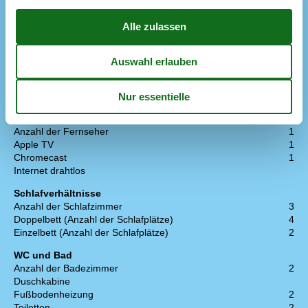
Wäschetrockner
1
Küche
Anzahl der Induktionskochplatten
4
Heißluftofen
1
Kühlschrank
1
Spülmaschine
1
Multimedien
> 3 dänische Sender
Anzahl der Fernseher
1
Apple TV
1
Chromecast
1
Internet drahtlos
Schlafverhältnisse
Anzahl der Schlafzimmer
3
Doppelbett (Anzahl der Schlafplätze)
4
Einzelbett (Anzahl der Schlafplätze)
2
WC und Bad
Anzahl der Badezimmer
2
Duschkabine
Fußbodenheizung
2
Toiletten
2