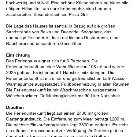
hochwertig und stilvoll. Eine schöne Küchenabteilung bietet alle
nötigen Hilfsmittel, um eure Ferienmahlzeiten bequem
zuzubereiten. Besonderheit: ein Pizza-Grill.
Die Lage des Hauses ist zentral in Bezug auf die großen
Sandstrände von Balka und Dueodde. Snogebæk, das
ehemalige Fischerdorf, lockt mit kleinen Restaurants, einer
Räucherei und besonderen Geschäften.
Einrichtung
Das Ferienhaus eignet sich für 6 Personen. Die
Ferienunterkunft hat eine Wohnfläche von 103 m² und wurde
2025 gebaut. Es ist erlaubt 1 Haustier mitzubringen. Die
Ferienunterkunft ist mit einer energiefreundlichen Luft-Wasser-
Wärmepumpe ausgestattet. Fußbodenheizung in allen Räumen.
Die Ferienunterkunft ist mit Waschmaschine ausgestattet.
Wäschetrockner. Tiefkühlmöglichkeit mit 90 Liter Nutzinhalt.
Draußen
Die Ferienunterkunft liegt auf einem 2408 m² großen
Gartengrundstück. Die Entfernung zum Meer beträgt 1200 m.
Die nächste Einkaufsmöglichkeit liegt 3500 m entfernt. Es steht
ein offenes Terrassenareal zur Verfügung. Außerdem gibt es
überdachte Terrasse. Trampolin. Es steht ein Grill zur