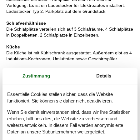
Verfügung. Es ist ein Ladestecker für Elektroautos installiert.
Ladestecker Typ 2. Parkplatz auf dem Grundstück.
Schlafverhältnisse
Die Schlafplätze verteilen sich auf 3 Schlafräume. 4 Schlafplätze
in Doppelbetten. 2 Schlafplätze in Einzelbetten.
Küche
Die Küche ist mit Kühlschrank ausgestattet. Außerdem gibt es 4
Induktions-Kochzonen, Umluftofen sowie Geschirrspüler.
WC und Bad
Zustimmung
Details
Es gibt 2 Badezimmer mit Duschnische und 2 Toiletten.
Fußbodenheizung in 2 Badezimmern.
Essentielle Cookies stellen sicher, dass die Website
Multimedien
In der Ferienunterkunft gibt es einen Fernseher. 1 Apple-TV.1
funktioniert, Sie können sie daher nicht deaktivieren.
Chromecast. Mindestens 4 dänische Fernsehsender. Es steht
Wenn Sie damit einverstanden sind, dass wir Ihre Statistiken
kabellose Internetverbindung zur Verfügung.
erheben, hilft uns dies, die Website zu verbessern und
Wissenswertes
weiterzuentwickeln. In diesem Fall werden anonymisierte
Keine Vermietung an Jugendgruppen, in denen alle 15-25 Jahre
Daten an unsere Subunternehmer weitergeleitet.
sind. Rauchen ist nicht zugelassen. Bei Nichtbeachtung dieses