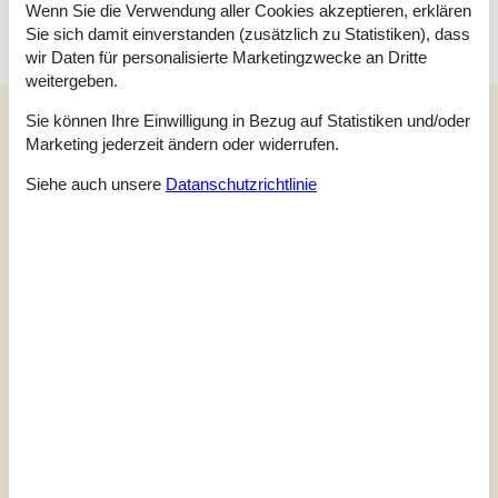
Verbots wird eine Gebühr von mindestens EUR 420,- erhoben.
Wenn Sie die Verwendung aller Cookies akzeptieren, erklären
Sie sich damit einverstanden (zusätzlich zu Statistiken), dass
wir Daten für personalisierte Marketingzwecke an Dritte
weitergeben.
Externe Bewertungen
Sie können Ihre Einwilligung in Bezug auf Statistiken und/oder
Marketing jederzeit ändern oder widerrufen.
Unsere Gästebewertungen
Externe Bewertungen
Siehe auch unsere
Datanschutzrichtlinie
4,5
Insgesamt:
5,0
Service vor Ort:
4,0
Preis-Leistung:
4,0
Lage:
5,0
1 externe Bewertung
4,5