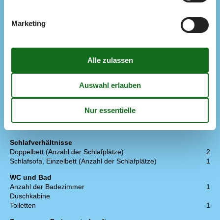
Bebaute Fläche
40 m²
Ferienwohnung
Gefrierkapazität (Anzahl Liter)
15
Marketing
Jahr der Renovierung
2020
Küche
Anzahl elektrischer Kochplatten
2
Kühlschrank
1
Multimedien
> 3 deutsche Sender
> 3 dänische Sender
Anzahl der Fernseher
1
Internet drahtlos
TV durch
Schlafverhältnisse
Doppelbett (Anzahl der Schlafplätze)
2
Schlafsofa, Einzelbett (Anzahl der Schlafplätze)
1
WC und Bad
Anzahl der Badezimmer
1
Duschkabine
Toiletten
1