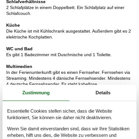
Schlafverhältnisse
2 Schlafplätze in einem Doppelbett. Ein Schlafplatz auf einer
Schlafcouch.
Küche
Die Küche ist mit Kühlschrank ausgestattet. Außerdem gibt es 2
elektrische Kochplatten.
WC und Bad
Es gibt 1 Badezimmer mit Duschnische und 1 Toilette.
Multimedien
In der Ferienunterkunft gibt es einen Fernseher. Fernsehen via
Streaming. Mindestens 4 dänische Fernsehsender. Mindestens
4 deutsche Fernsehsender. Es steht kabellose
Internetverbindung zur Verfügung.
Zustimmung
Details
Wissenswertes
Keine Vermietung an Jugendgruppen, in denen alle 15-25 Jahre
Essentielle Cookies stellen sicher, dass die Website
sind. Rauchen ist nicht zugelassen. Bei Nichtbeachtung dieses
funktioniert, Sie können sie daher nicht deaktivieren.
Verbots wird eine Gebühr von mindestens EUR 420,- erhoben.
Wenn Sie damit einverstanden sind, dass wir Ihre Statistiken
erheben, hilft uns dies, die Website zu verbessern und