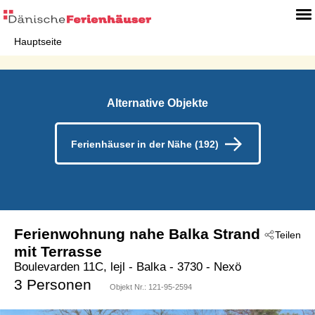
Hauptseite
Alternative Objekte
Ferienhäuser in der Nähe (192)
Ferienwohnung nahe Balka Strand
Teilen
mit Terrasse
Boulevarden 11C, lejl
 - Balka
 - 3730
 - Nexö
3 Personen
Objekt Nr.:
121-95-2594