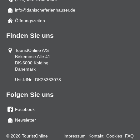
info@danischeferienhauser.de
Mail
Öffnungszeiten
Finden Sie uns
TouristOnline A/S
Birkemose Alle 41
DK-6000
Kolding
Dänemark
Ust-IdNr.:
DK25363078
Folgen Sie uns
Facebook
Sie
Newsletter
uns
auf
© 2026 TouristOnline
Impressum
Kontakt
Cookies
FAQ
Facebook