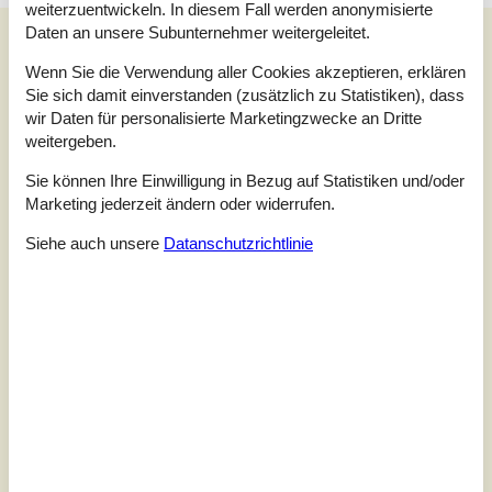
weiterzuentwickeln. In diesem Fall werden anonymisierte
Daten an unsere Subunternehmer weitergeleitet.
Externe Bewertungen
Wenn Sie die Verwendung aller Cookies akzeptieren, erklären
Unsere Gästebewertungen
Externe Bewertungen
Sie sich damit einverstanden (zusätzlich zu Statistiken), dass
wir Daten für personalisierte Marketingzwecke an Dritte
4,2
weitergeben.
Sie können Ihre Einwilligung in Bezug auf Statistiken und/oder
Marketing jederzeit ändern oder widerrufen.
Insgesamt:
4,0
Siehe auch unsere
Datanschutzrichtlinie
Service vor Ort:
4,0
Preis-Leistung:
3,7
Lage:
5,0
3 externe Bewertungen
2,8
Insgesamt:
2
Service vor Ort:
2
Preis-Leistung:
2
Lage:
5
Allgemein: