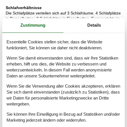
Schlafverhältnisse
Die Schlafplätze verteilen sich auf 3 Schlafräume. 4 Schlafplätze
in Doppelbetten. 2 Schlafplätze in Einzelbetten. Ferner steht ein
Kinderbett zur Verfügung.
Zustimmung
Details
Küche
Die Küche ist mit Kühlschrank ausgestattet. Außerdem gibt es 4
Essentielle Cookies stellen sicher, dass die Website
Induktions-Kochzonen, Umluftofen, Mikrowelle sowie
funktioniert, Sie können sie daher nicht deaktivieren.
Geschirrspüler.
Wenn Sie damit einverstanden sind, dass wir Ihre Statistiken
WC und Bad
erheben, hilft uns dies, die Website zu verbessern und
Es gibt 1 Badezimmer mit Duschnische und 1 Toilette.
weiterzuentwickeln. In diesem Fall werden anonymisierte
Daten an unsere Subunternehmer weitergeleitet.
Multimedien
In der Ferienunterkunft gibt es einen Fernseher.1 Bluetooth-
Wenn Sie die Verwendung aller Cookies akzeptieren, erklären
Lautsprecher. Mindestens 4 dänische Fernsehsender.
Sie sich damit einverstanden (zusätzlich zu Statistiken), dass
Mindestens 4 deutsche Fernsehsender. Es steht kabellose
wir Daten für personalisierte Marketingzwecke an Dritte
Internetverbindung zur Verfügung.
weitergeben.
Wissenswertes
Sie können Ihre Einwilligung in Bezug auf Statistiken und/oder
Keine Vermietung an Jugendgruppen, in denen alle 15-25 Jahre
Marketing jederzeit ändern oder widerrufen.
sind. Rauchen ist nicht zugelassen. Bei Nichtbeachtung dieses
Verbots wird eine Gebühr von mindestens EUR 420,- erhoben.