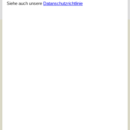
Siehe auch unsere
Datanschutzrichtlinie
Unsere Gästebewertungen
Unsere Gästebewertungen
Externe Bewertungen
2,0
Bezogen auf
1
Bewertung
Bewertung ist vom 27.04.2026
5
(0)
4
(0)
3
(0)
2
(1)
1
(0)
Kommentare
Keine Bewertungen haben Kommentare auf Deutsch
1 Bewertung hat einen Kommentar in einer anderen Sprache.