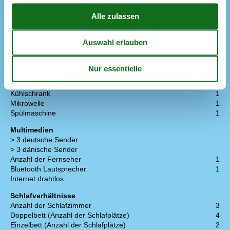
Wärmepumpe Luft zu Luft
Wäschetrockner
1
Hobbyraum
Mini-Tischfußball
Sportraum
Küche
Anzahl der Induktionskochplatten
4
Heißluftofen
1
Kühlschrank
1
Mikrowelle
1
Spülmaschine
1
Multimedien
> 3 deutsche Sender
> 3 dänische Sender
Anzahl der Fernseher
1
Bluetooth Lautsprecher
1
Internet drahtlos
Schlafverhältnisse
Anzahl der Schlafzimmer
3
Doppelbett (Anzahl der Schlafplätze)
4
Einzelbett (Anzahl der Schlafplätze)
2