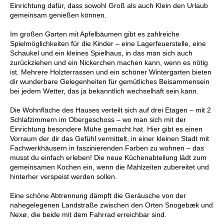
Einrichtung dafür, dass sowohl Groß als auch Klein den Urlaub
gemeinsam genießen können.
Im großen Garten mit Apfelbäumen gibt es zahlreiche
Spielmöglichkeiten für die Kinder – eine Lagerfeuerstelle, eine
Schaukel und ein kleines Spielhaus, in das man sich auch
zurückziehen und ein Nickerchen machen kann, wenn es nötig
ist. Mehrere Holzterrassen und ein schöner Wintergarten bieten
dir wunderbare Gelegenheiten für gemütliches Beisammensein
bei jedem Wetter, das ja bekanntlich wechselhaft sein kann.
Die Wohnfläche des Hauses verteilt sich auf drei Etagen – mit 2
Schlafzimmern im Obergeschoss – wo man sich mit der
Einrichtung besondere Mühe gemacht hat. Hier gibt es einen
Vorraum der dir das Gefühl vermittelt, in einer kleinen Stadt mit
Fachwerkhäusern in faszinierenden Farben zu wohnen – das
musst du einfach erleben! Die neue Küchenabteilung lädt zum
gemeinsamen Kochen ein, wenn die Mahlzeiten zubereitet und
hinterher verspeist werden sollen.
Eine schöne Abtrennung dämpft die Geräusche von der
nahegelegenen Landstraße zwischen den Orten Snogebæk und
Nexø, die beide mit dem Fahrrad erreichbar sind.