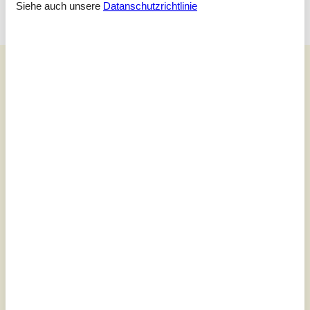
Siehe auch unsere
Datanschutzrichtlinie
Unsere Gästebewertungen
Unsere Gästebewertungen
Externe Bewertungen
5,0
Bezogen auf
1
Bewertung
Bewertung ist vom 21.07.2025
5
(1)
4
(0)
3
(0)
2
(0)
1
(0)
Kommentare
Keine Bewertungen haben Kommentare.
Siehe stattdessen 5 externe Bewertungen.