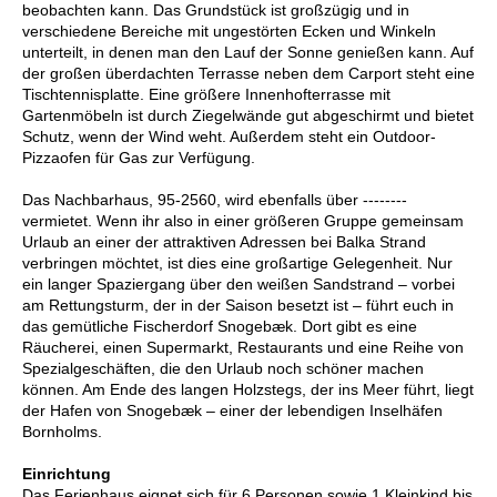
beobachten kann. Das Grundstück ist großzügig und in
verschiedene Bereiche mit ungestörten Ecken und Winkeln
unterteilt, in denen man den Lauf der Sonne genießen kann. Auf
der großen überdachten Terrasse neben dem Carport steht eine
Tischtennisplatte. Eine größere Innenhofterrasse mit
Gartenmöbeln ist durch Ziegelwände gut abgeschirmt und bietet
Schutz, wenn der Wind weht. Außerdem steht ein Outdoor-
Pizzaofen für Gas zur Verfügung.
Das Nachbarhaus, 95-2560, wird ebenfalls über --------
vermietet. Wenn ihr also in einer größeren Gruppe gemeinsam
Urlaub an einer der attraktiven Adressen bei Balka Strand
verbringen möchtet, ist dies eine großartige Gelegenheit. Nur
ein langer Spaziergang über den weißen Sandstrand – vorbei
am Rettungsturm, der in der Saison besetzt ist – führt euch in
das gemütliche Fischerdorf Snogebæk. Dort gibt es eine
Räucherei, einen Supermarkt, Restaurants und eine Reihe von
Spezialgeschäften, die den Urlaub noch schöner machen
können. Am Ende des langen Holzstegs, der ins Meer führt, liegt
der Hafen von Snogebæk – einer der lebendigen Inselhäfen
Bornholms.
Einrichtung
Das Ferienhaus eignet sich für 6 Personen sowie 1 Kleinkind bis