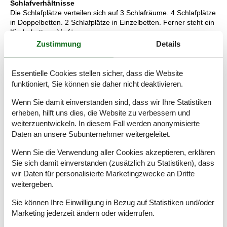
Schlafverhältnisse
Die Schlafplätze verteilen sich auf 3 Schlafräume. 4 Schlafplätze
in Doppelbetten. 2 Schlafplätze in Einzelbetten. Ferner steht ein
Kinderbett zur Verfügung.
Zustimmung
Details
Küche
Die Küche ist mit Kühlschrank ausgestattet. Außerdem gibt es 4
Induktions-Kochzonen, Umluftofen sowie Geschirrspüler.
Essentielle Cookies stellen sicher, dass die Website
funktioniert, Sie können sie daher nicht deaktivieren.
WC und Bad
Es gibt 1 Badezimmer mit Duschnische und 1 Toilette..
Wenn Sie damit einverstanden sind, dass wir Ihre Statistiken
Fußbodenheizung in 1 Badezimmer.
erheben, hilft uns dies, die Website zu verbessern und
weiterzuentwickeln. In diesem Fall werden anonymisierte
Multimedien
Daten an unsere Subunternehmer weitergeleitet.
In der Ferienunterkunft gibt es einen Fernseher.1 Chromecast.
Mindestens 4 dänische Fernsehsender. 1-3 schwedische
Wenn Sie die Verwendung aller Cookies akzeptieren, erklären
Fernsehsender. 1-3 norwegische Fernsehsender. Mindestens 4
Sie sich damit einverstanden (zusätzlich zu Statistiken), dass
deutsche Fernsehsender. Es steht kabellose Internetverbindung
wir Daten für personalisierte Marketingzwecke an Dritte
zur Verfügung.
weitergeben.
Wissenswertes
Sie können Ihre Einwilligung in Bezug auf Statistiken und/oder
Keine Vermietung an Jugendgruppen, in denen alle 15-25 Jahre
Marketing jederzeit ändern oder widerrufen.
sind. Rauchen ist nicht zugelassen. Bei Nichtbeachtung dieses
Verbots wird eine Gebühr von mindestens EUR 420,- erhoben.