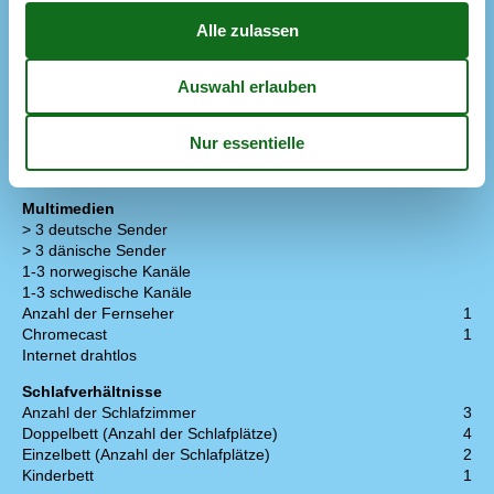
Hobbyraum
Tischtennis
Küche
Anzahl der Induktionskochplatten
4
Heißluftofen
1
Kühlschrank
1
Spülmaschine
1
Multimedien
> 3 deutsche Sender
> 3 dänische Sender
1-3 norwegische Kanäle
1-3 schwedische Kanäle
Anzahl der Fernseher
1
Chromecast
1
Internet drahtlos
Schlafverhältnisse
Anzahl der Schlafzimmer
3
Doppelbett (Anzahl der Schlafplätze)
4
Einzelbett (Anzahl der Schlafplätze)
2
Kinderbett
1