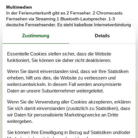
Multimedien
In der Ferienunterkunft gibt es 2 Fernseher. 2 Chromecasts.
Fernsehen via Streaming.1 Bluetooth-Lautsprecher. 1-3
deutsche Fernsehsender. Es steht kabellose Internetverbindung
zur Verfügung.
Zustimmung
Details
Wissenswertes
Keine Vermietung an Jugendgruppen, in denen alle 15-25 Jahre
Essentielle Cookies stellen sicher, dass die Website
sind. Rauchen ist nicht zugelassen. Bei Nichtbeachtung dieses
Verbots wird eine Gebühr von mindestens EUR 420,- erhoben.
funktioniert, Sie können sie daher nicht deaktivieren.
Wenn Sie damit einverstanden sind, dass wir Ihre Statistiken
erheben, hilft uns dies, die Website zu verbessern und
weiterzuentwickeln. In diesem Fall werden anonymisierte
Externe Bewertungen
Daten an unsere Subunternehmer weitergeleitet.
Unsere Gästebewertungen
Externe Bewertungen
Wenn Sie die Verwendung aller Cookies akzeptieren, erklären
Sie sich damit einverstanden (zusätzlich zu Statistiken), dass
4,1
wir Daten für personalisierte Marketingzwecke an Dritte
weitergeben.
Sie können Ihre Einwilligung in Bezug auf Statistiken und/oder