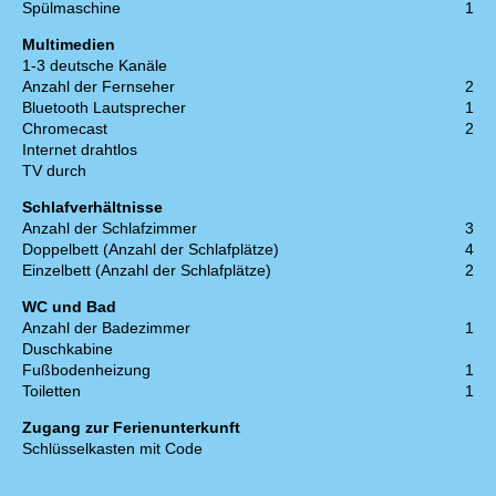
Spülmaschine
1
Multimedien
1-3 deutsche Kanäle
Anzahl der Fernseher
2
Bluetooth Lautsprecher
1
Chromecast
2
Internet drahtlos
TV durch
Schlafverhältnisse
Anzahl der Schlafzimmer
3
Doppelbett (Anzahl der Schlafplätze)
4
Einzelbett (Anzahl der Schlafplätze)
2
WC und Bad
Anzahl der Badezimmer
1
Duschkabine
Fußbodenheizung
1
Toiletten
1
Zugang zur Ferienunterkunft
Schlüsselkasten mit Code