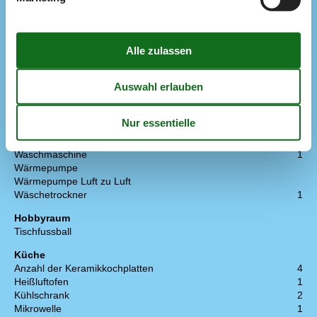
Einrichtung
Anzahl Erwachsene inkl. 4-11 Jahre
6
Baujahr
2003
Bebaute Fläche
129 m²
Ferienhaus
Fußbodenheizung
Gefrierkapazität (Anzahl Liter)
60
Haustiere
1
Holzofen
1
Renovierung
2009
Waschmaschine
1
Wärmepumpe
Wärmepumpe Luft zu Luft
Wäschetrockner
1
Hobbyraum
Tischfussball
Küche
Anzahl der Keramikkochplatten
4
Heißluftofen
1
Kühlschrank
2
Mikrowelle
1