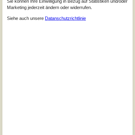
Sie können Ihre Einwilligung in Bezug auf Statistiken und/oder
Marketing jederzeit ändern oder widerrufen.
3,0
Bezogen auf
1
Bewertung
Siehe auch unsere
Datanschutzrichtlinie
Bewertung ist vom 03.07.2023
5
(0)
4
(0)
3
(1)
2
(0)
1
(0)
Kommentare
Keine Bewertungen haben Kommentare.
Siehe stattdessen 1 externe Bewertung.
Siehe Häuser nebenan
Sonnenstand über dem gewählten Objekt
😎