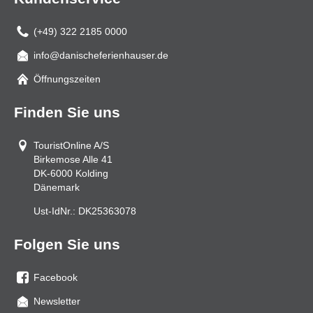
(+49) 322 2185 0000
info@danischeferienhauser.de
Mail
Öffnungszeiten
Finden Sie uns
TouristOnline A/S
Birkemose Alle 41
DK-6000
Kolding
Dänemark
Ust-IdNr.:
DK25363078
Folgen Sie uns
Facebook
Sie
Newsletter
uns