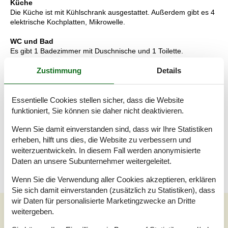
Küche
Die Küche ist mit Kühlschrank ausgestattet. Außerdem gibt es 4
elektrische Kochplatten, Mikrowelle.
WC und Bad
Es gibt 1 Badezimmer mit Duschnische und 1 Toilette.
Zustimmung
Details
Multimedien
In der Ferienunterkunft gibt es einen Fernseher.1 Chromecast.
Keine Fernsehsender - nur Streaming.
Essentielle Cookies stellen sicher, dass die Website
Wissenswertes
funktioniert, Sie können sie daher nicht deaktivieren.
Die Nebenkosten (Strom und Wasser) sind im Mietpreis
enthalten. Keine Vermietung an Jugendgruppen, in denen alle
Wenn Sie damit einverstanden sind, dass wir Ihre Statistiken
15-25 Jahre sind. Rauchen ist nicht zugelassen. Bei
erheben, hilft uns dies, die Website zu verbessern und
Nichtbeachtung dieses Verbots wird eine Gebühr von
weiterzuentwickeln. In diesem Fall werden anonymisierte
mindestens EUR 420,- erhoben.
Daten an unsere Subunternehmer weitergeleitet.
Wenn Sie die Verwendung aller Cookies akzeptieren, erklären
Sie sich damit einverstanden (zusätzlich zu Statistiken), dass
wir Daten für personalisierte Marketingzwecke an Dritte
Unsere Gästebewertungen
weitergeben.
Unsere Gästebewertungen
Externe Bewertungen