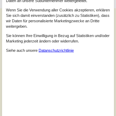
Daten an unsere Subunternehmer weitergeleitet.
Wenn Sie die Verwendung aller Cookies akzeptieren, erklären
Unsere Gästebewertungen
Sie sich damit einverstanden (zusätzlich zu Statistiken), dass
wir Daten für personalisierte Marketingzwecke an Dritte
Unsere Gästebewertungen
Externe Bewertungen
weitergeben.
3,3
Sie können Ihre Einwilligung in Bezug auf Statistiken und/oder
Bezogen auf
4
Bewertungen
Marketing jederzeit ändern oder widerrufen.
Siehe auch unsere
Datanschutzrichtlinie
Letzte Bewertung ist vom 14.07.2025
5
(0)
4
(1)
3
(3)
2
(0)
1
(0)
Kommentare
1 Bewertung hat einen Kommentar auf Deutsch.
2 Bewertungen haben Kommentare in anderen Sprachen.
9
1
1
7
Erwachsene
2023 August
Kind
Haustier
Überna