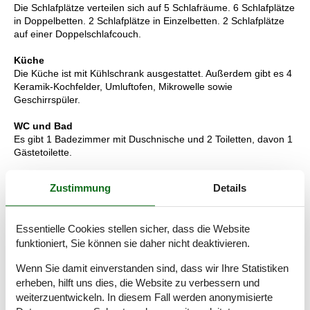
Die Schlafplätze verteilen sich auf 5 Schlafräume. 6 Schlafplätze
in Doppelbetten. 2 Schlafplätze in Einzelbetten. 2 Schlafplätze
auf einer Doppelschlafcouch.
Küche
Die Küche ist mit Kühlschrank ausgestattet. Außerdem gibt es 4
Keramik-Kochfelder, Umluftofen, Mikrowelle sowie
Geschirrspüler.
WC und Bad
Es gibt 1 Badezimmer mit Duschnische und 2 Toiletten, davon 1
Gästetoilette.
Multimedien
Zustimmung
Details
In der Ferienunterkunft gibt es einen Fernseher. Mindestens 4
dänische Fernsehsender. Es steht kabellose Internetverbindung
zur Verfügung.
Essentielle Cookies stellen sicher, dass die Website
funktioniert, Sie können sie daher nicht deaktivieren.
Wissenswertes
Keine Vermietung an Jugendgruppen, in denen alle 15-25 Jahre
Wenn Sie damit einverstanden sind, dass wir Ihre Statistiken
sind. Rauchen ist nicht zugelassen. Bei Nichtbeachtung dieses
erheben, hilft uns dies, die Website zu verbessern und
Verbots wird eine Gebühr von mindestens EUR 420,- erhoben.
weiterzuentwickeln. In diesem Fall werden anonymisierte