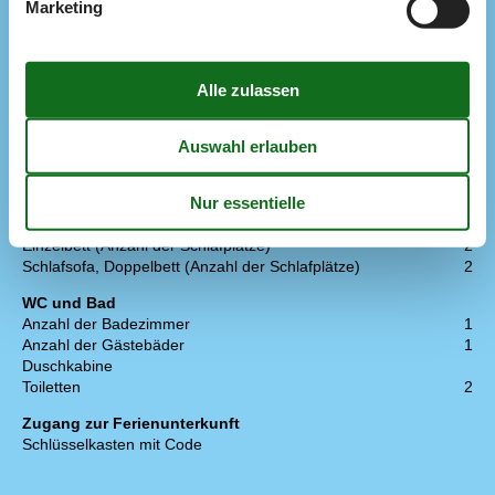
Kühlschrank
1
Marketing
Mikrowelle
1
Spülmaschine
1
Multimedien
> 3 dänische Sender
Anzahl der Fernseher
1
Internet drahtlos
Schlafverhältnisse
Anzahl der Schlafzimmer
5
Doppelbett (Anzahl der Schlafplätze)
6
Einzelbett (Anzahl der Schlafplätze)
2
Schlafsofa, Doppelbett (Anzahl der Schlafplätze)
2
WC und Bad
Anzahl der Badezimmer
1
Anzahl der Gästebäder
1
Duschkabine
Toiletten
2
Zugang zur Ferienunterkunft
Schlüsselkasten mit Code