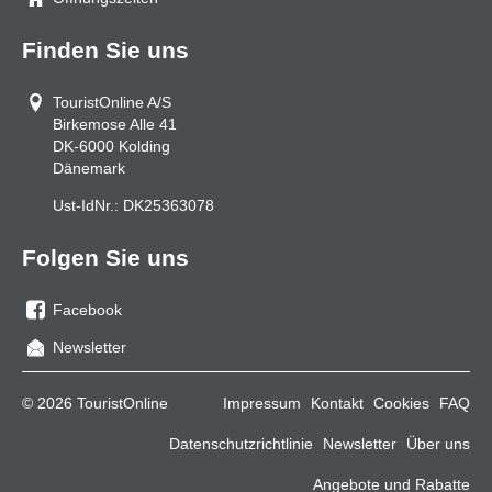
Finden Sie uns
TouristOnline A/S
Birkemose Alle 41
DK-6000
Kolding
Dänemark
Ust-IdNr.:
DK25363078
Folgen Sie uns
Facebook
Sie
Newsletter
uns
auf
© 2026 TouristOnline
Impressum
Kontakt
Cookies
FAQ
Facebook
Datenschutzrichtlinie
Newsletter
Über uns
Angebote und Rabatte