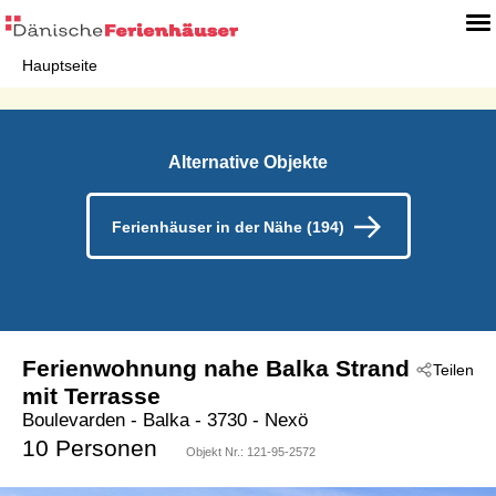
Hauptseite
Alternative Objekte
Ferienhäuser in der Nähe (194)
Ferienwohnung nahe Balka Strand
Teilen
mit Terrasse
Boulevarden
 - Balka
 - 3730
 - Nexö
10 Personen
Objekt Nr.:
121-95-2572