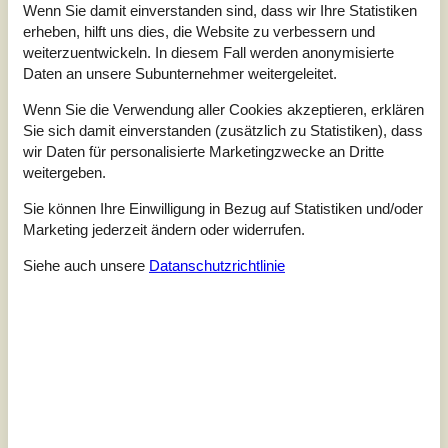
Wenn Sie damit einverstanden sind, dass wir Ihre Statistiken
erheben, hilft uns dies, die Website zu verbessern und
weiterzuentwickeln. In diesem Fall werden anonymisierte
Insgesamt:
2,8
Daten an unsere Subunternehmer weitergeleitet.
Service vor Ort:
4,0
Wenn Sie die Verwendung aller Cookies akzeptieren, erklären
Preis-Leistung:
2,5
Sie sich damit einverstanden (zusätzlich zu Statistiken), dass
Lage:
4,8
wir Daten für personalisierte Marketingzwecke an Dritte
weitergeben.
4 externe Bewertungen
Sie können Ihre Einwilligung in Bezug auf Statistiken und/oder
Marketing jederzeit ändern oder widerrufen.
2,5
Insgesamt:
2
Service vor Ort:
3
Preis-Leistung:
1
Siehe auch unsere
Datanschutzrichtlinie
Lage:
4
4,0
Insgesamt:
3
Service vor Ort:
4
Preis-Leistung:
4
Lage:
5
Allgemein:
Dejligt område og grund. Tæt på stranden. Eneste ulempe ved
huset er badeværelset som er gammelt og trænger til en kærlig