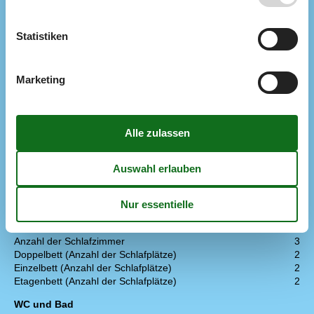
Wärmepumpe
Wärmepumpe Luft zu Luft
Statistiken
Küche
Anzahl der Keramikkochplatten
4
Heißluftofen
1
Marketing
Kühlschrank
1
Mikrowelle
1
Spülmaschine
1
Multimedien
> 3 deutsche Sender
> 3 dänische Sender
Anzahl der Fernseher
1
Internet drahtlos
Radio
Schlafverhältnisse
Anzahl der Schlafzimmer
3
Doppelbett (Anzahl der Schlafplätze)
2
Einzelbett (Anzahl der Schlafplätze)
2
Etagenbett (Anzahl der Schlafplätze)
2
WC und Bad