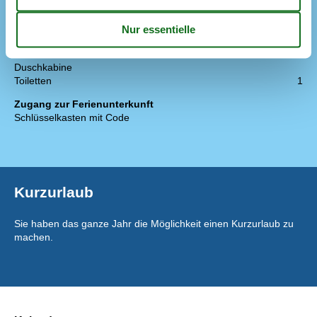
Doppelbett (Anzahl der Schlafplätze)
2
Schlafsofa, Doppelbett (Anzahl der Schlafplätze)
2
WC und Bad
Anzahl der Badezimmer
1
Duschkabine
Toiletten
1
Zugang zur Ferienunterkunft
Schlüsselkasten mit Code
Kurzurlaub
Sie haben das ganze Jahr die Möglichkeit einen Kurzurlaub zu
machen.