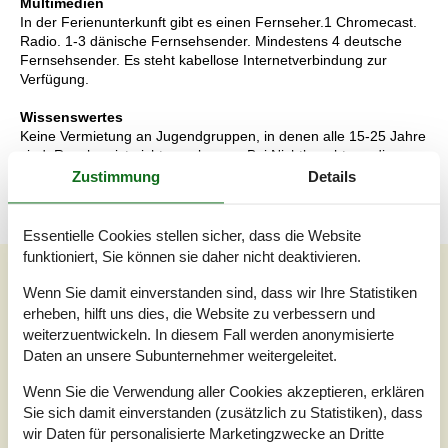
Multimedien
In der Ferienunterkunft gibt es einen Fernseher.1 Chromecast.
Radio. 1-3 dänische Fernsehsender. Mindestens 4 deutsche
Fernsehsender. Es steht kabellose Internetverbindung zur
Verfügung.
Wissenswertes
Keine Vermietung an Jugendgruppen, in denen alle 15-25 Jahre
sind. Rauchen ist nicht zugelassen. Bei Nichtbeachtung dieses
Verbots wird eine Gebühr von mindestens EUR 420,- erhoben.
Zustimmung
Details
Essentielle Cookies stellen sicher, dass die Website
funktioniert, Sie können sie daher nicht deaktivieren.
Unsere Gästebewertungen
Wenn Sie damit einverstanden sind, dass wir Ihre Statistiken
Unsere Gästebewertungen
Externe Bewertungen
erheben, hilft uns dies, die Website zu verbessern und
weiterzuentwickeln. In diesem Fall werden anonymisierte
4,8
Daten an unsere Subunternehmer weitergeleitet.
Bezogen auf
4
Bewertungen
Wenn Sie die Verwendung aller Cookies akzeptieren, erklären
Sie sich damit einverstanden (zusätzlich zu Statistiken), dass
Letzte Bewertung ist vom 30.07.2026
wir Daten für personalisierte Marketingzwecke an Dritte