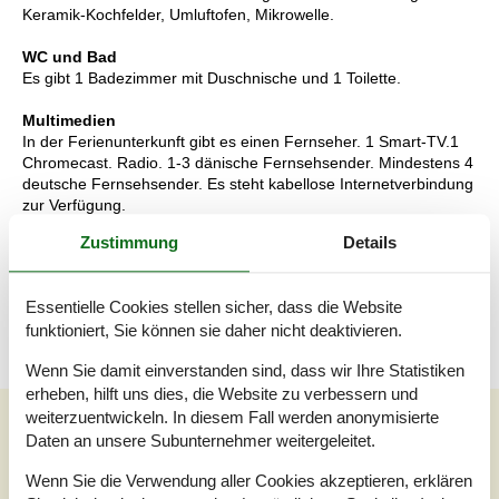
Keramik-Kochfelder, Umluftofen, Mikrowelle.
WC und Bad
Es gibt 1 Badezimmer mit Duschnische und 1 Toilette.
Multimedien
In der Ferienunterkunft gibt es einen Fernseher. 1 Smart-TV.1
Chromecast. Radio. 1-3 dänische Fernsehsender. Mindestens 4
deutsche Fernsehsender. Es steht kabellose Internetverbindung
zur Verfügung.
Zustimmung
Details
Wissenswertes
Keine Vermietung an Jugendgruppen, in denen alle 15-25 Jahre
sind. Rauchen ist nicht zugelassen. Bei Nichtbeachtung dieses
Essentielle Cookies stellen sicher, dass die Website
Verbots wird eine Gebühr von mindestens EUR 420,- erhoben.
funktioniert, Sie können sie daher nicht deaktivieren.
Wenn Sie damit einverstanden sind, dass wir Ihre Statistiken
erheben, hilft uns dies, die Website zu verbessern und
Unsere Gästebewertungen
weiterzuentwickeln. In diesem Fall werden anonymisierte
Daten an unsere Subunternehmer weitergeleitet.
Unsere Gästebewertungen
Externe Bewertungen
Wenn Sie die Verwendung aller Cookies akzeptieren, erklären