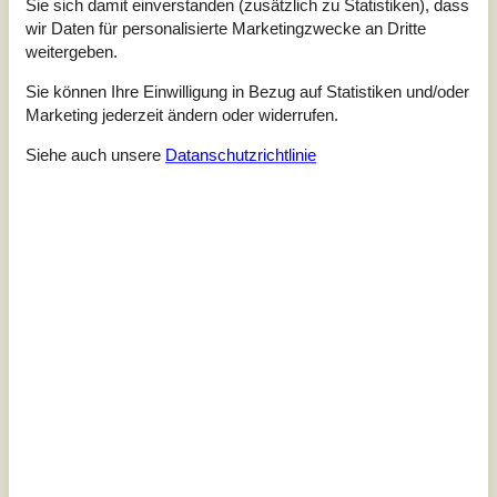
Sie sich damit einverstanden (zusätzlich zu Statistiken), dass
3,5
Bezogen auf
2
Bewertungen
wir Daten für personalisierte Marketingzwecke an Dritte
weitergeben.
Letzte Bewertung ist vom 22.09.2024
Sie können Ihre Einwilligung in Bezug auf Statistiken und/oder
Marketing jederzeit ändern oder widerrufen.
5
(1)
4
(0)
Siehe auch unsere
Datanschutzrichtlinie
3
(0)
2
(1)
1
(0)
Kommentare
Keine Bewertungen haben Kommentare auf Deutsch
1 Bewertung hat einen Kommentar in einer anderen Sprache.
Siehe stattdessen 3 externe Bewertungen.
Siehe Häuser nebenan
Sonnenstand über dem gewählten Objekt
😎