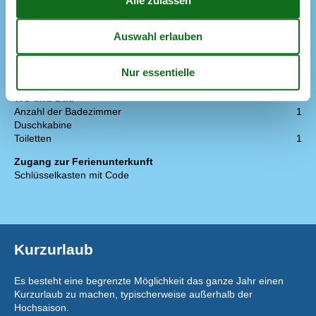
Radio
Smart TV
1
Schlafverhältnisse
Anzahl der Schlafzimmer
2
Doppelbett (Anzahl der Schlafplätze)
4
WC und Bad
Anzahl der Badezimmer
1
Duschkabine
Toiletten
1
Zugang zur Ferienunterkunft
Schlüsselkasten mit Code
Kurzurlaub
Es besteht eine begrenzte Möglichkeit das ganze Jahr einen
Kurzurlaub zu machen, typischerweise außerhalb der
Hochsaison.