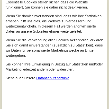
4,3
Essentielle Cookies stellen sicher, dass die Website
funktioniert, Sie können sie daher nicht deaktivieren.
Wenn Sie damit einverstanden sind, dass wir Ihre Statistiken
Insgesamt:
4,4
erheben, hilft uns dies, die Website zu verbessern und
Service vor Ort:
4,3
weiterzuentwickeln. In diesem Fall werden anonymisierte
Daten an unsere Subunternehmer weitergeleitet.
Preis-Leistung:
3,8
Lage:
4,8
Wenn Sie die Verwendung aller Cookies akzeptieren, erklären
Sie sich damit einverstanden (zusätzlich zu Statistiken), dass
9 externe Bewertungen
wir Daten für personalisierte Marketingzwecke an Dritte
weitergeben.
3,8
Sie können Ihre Einwilligung in Bezug auf Statistiken und/oder
Insgesamt:
3
Service vor Ort:
4
Preis-Leistung:
3
Marketing jederzeit ändern oder widerrufen.
Lage:
5
Allgemein:
Siehe auch unsere
Datanschutzrichtlinie
Dejligt der ikke er så meget nips. Men der kunne godt have
været mørklægnings gardiner i alle værelser. Top madrasserne
trænger til en fornyelse. men ellers et super fint hus der har alt
det man skal bruge.
3,3