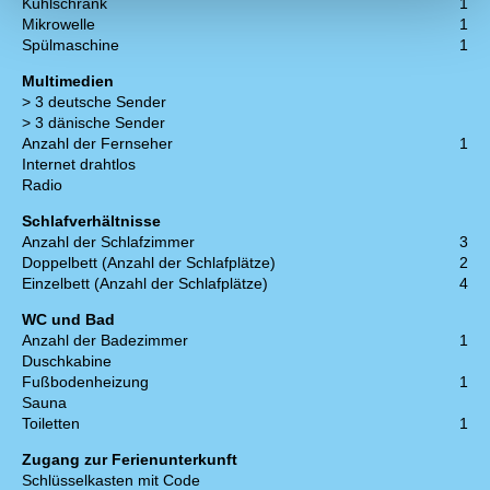
Kühlschrank
1
Mikrowelle
1
Spülmaschine
1
Multimedien
> 3 deutsche Sender
> 3 dänische Sender
Anzahl der Fernseher
1
Internet drahtlos
Radio
Schlafverhältnisse
Anzahl der Schlafzimmer
3
Doppelbett (Anzahl der Schlafplätze)
2
Einzelbett (Anzahl der Schlafplätze)
4
WC und Bad
Anzahl der Badezimmer
1
Duschkabine
Fußbodenheizung
1
Sauna
Toiletten
1
Zugang zur Ferienunterkunft
Schlüsselkasten mit Code