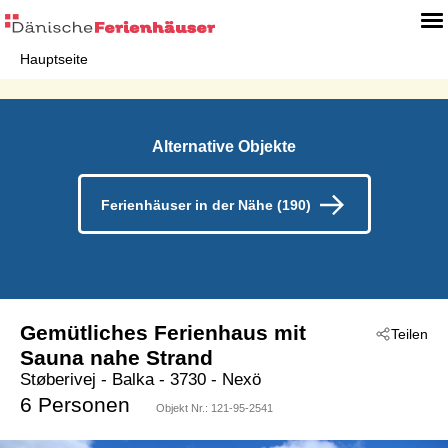
Hauptseite
Alternative Objekte
Ferienhäuser in der Nähe (190)
Gemütliches Ferienhaus mit
Teilen
Sauna nahe Strand
Støberivej
 - Balka
 - 3730
 - Nexö
6 Personen
Objekt Nr.:
121-95-2541