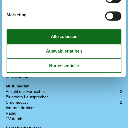
Bebaute Fläche
54 m²
Ferienhaus
Gefrierkapazität (Anzahl Liter)
110
Marketing
Holzofen
1
Jahr der Renovierung
2018
Kamin
1
Waschmaschine
1
Wärmepumpe
Wärmepumpe Luft zu Luft
Küche
Airfryer
1
Anzahl Gasbrenner
4
Backofen
1
Kühlschrank
1
Multimedien
Anzahl der Fernseher
2
Bluetooth Lautsprecher
1
Chromecast
2
Internet drahtlos
Radio
TV durch