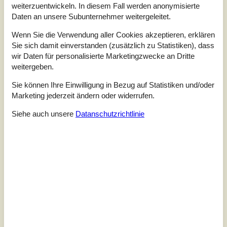
weiterzuentwickeln. In diesem Fall werden anonymisierte
Insgesamt:
4,0
Daten an unsere Subunternehmer weitergeleitet.
Service vor Ort:
4,6
Wenn Sie die Verwendung aller Cookies akzeptieren, erklären
Preis-Leistung:
4,0
Sie sich damit einverstanden (zusätzlich zu Statistiken), dass
Lage:
4,7
wir Daten für personalisierte Marketingzwecke an Dritte
weitergeben.
7 externe Bewertungen
Sie können Ihre Einwilligung in Bezug auf Statistiken und/oder
Marketing jederzeit ändern oder widerrufen.
4,0
Insgesamt:
4
Service vor Ort:
4
Preis-Leistung:
3
Siehe auch unsere
Datanschutzrichtlinie
Lage:
5
4,3
Insgesamt:
5
Service vor Ort:
5
Preis-Leistung:
4
Lage:
3
4,0
Insgesamt:
4
Service vor Ort:
4
Preis-Leistung:
3
Lage:
5