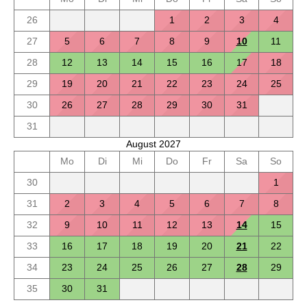
26
1
2
3
4
27
5
6
7
8
9
10
11
28
12
13
14
15
16
17
18
29
19
20
21
22
23
24
25
30
26
27
28
29
30
31
31
August 2027
Mo
Di
Mi
Do
Fr
Sa
So
30
1
31
2
3
4
5
6
7
8
32
9
10
11
12
13
14
15
33
16
17
18
19
20
21
22
34
23
24
25
26
27
28
29
35
30
31