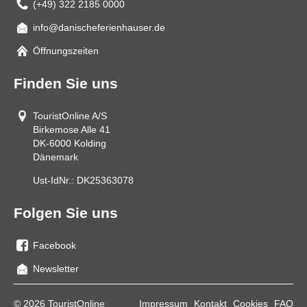
(+49) 322 2185 0000
info@danischeferienhauser.de
Mail
Öffnungszeiten
Finden Sie uns
TouristOnline A/S
Birkemose Alle 41
DK-6000
Kolding
Dänemark
Ust-IdNr.:
DK25363078
Folgen Sie uns
Facebook
Sie
Newsletter
uns
auf
© 2026 TouristOnline
Impressum
Kontakt
Cookies
FAQ