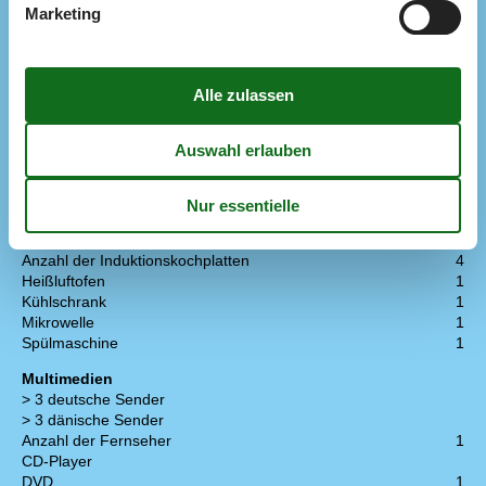
Marketing
Anzahl der Kinder 4-11 Jahre
2
Anzahl Erwachsene inkl. 4-11 Jahre
8
Baujahr
2003
Bebaute Fläche
105 m²
Ferienhaus
Gefrierkapazität (Anzahl Liter)
50
Holzofen
1
Waschmaschine
1
Wärmepumpe
Wäschetrockner
1
Küche
Anzahl der Induktionskochplatten
4
Heißluftofen
1
Kühlschrank
1
Mikrowelle
1
Spülmaschine
1
Multimedien
> 3 deutsche Sender
> 3 dänische Sender
Anzahl der Fernseher
1
CD-Player
DVD
1