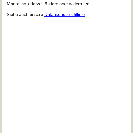
Lage:
4,7
Marketing jederzeit ändern oder widerrufen.
15 externe Bewertungen
Siehe auch unsere
Datanschutzrichtlinie
5,0
Insgesamt:
5
Service vor Ort:
5
Preis-Leistung:
5
Lage:
5
5,0
Insgesamt:
5
Service vor Ort:
5
Preis-Leistung:
5
Lage:
5
Allgemein:
Et godt, velindrettet, veludstyret og dejligt hus beliggende
virkelig godt i 2. række fra stranden i skovens dybe stille ro
5,0
Insgesamt:
5
Service vor Ort:
5
Preis-Leistung:
5
Lage:
5
Allgemein:
Gut ausgestattetes Ferienhaus in super Lage.