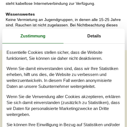
steht kabellose Internetverbindung zur Verfügung.
Wissenswertes
Keine Vermietung an Jugendgruppen, in denen alle 15-25 Jahre
sind. Rauchen ist nicht zugelassen. Bei Nichtbeachtung dieses
Verbots wird eine Gebühr von mindestens EUR 420,- erhoben.
Zustimmung
Details
Essentielle Cookies stellen sicher, dass die Website
Externe Bewertungen
funktioniert, Sie können sie daher nicht deaktivieren.
Unsere Gästebewertungen
Externe Bewertungen
Wenn Sie damit einverstanden sind, dass wir Ihre Statistiken
erheben, hilft uns dies, die Website zu verbessern und
4,8
weiterzuentwickeln. In diesem Fall werden anonymisierte
Daten an unsere Subunternehmer weitergeleitet.
Wenn Sie die Verwendung aller Cookies akzeptieren, erklären
Sie sich damit einverstanden (zusätzlich zu Statistiken), dass
Insgesamt:
4,9
wir Daten für personalisierte Marketingzwecke an Dritte
Service vor Ort:
4,9
weitergeben.
Preis-Leistung:
4,6
Sie können Ihre Einwilligung in Bezug auf Statistiken und/oder