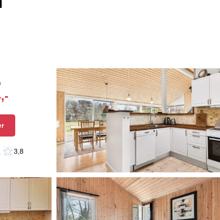
n
n
,-
er
n
3,8