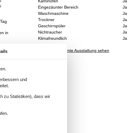
s
Kaminofen
Ja
m
Eingezäunter Bereich
Ja
Waschmaschine
Ja
Trockner
Ja
 Tag
Geschirrspüler
Ja
Nichtraucher
Ja
en in
Klimafreundlich
Ja
Gesamte Ausstattung sehen
ails
ren.
verbessern und
itet.
 zu Statistiken), dass wir
ufen.