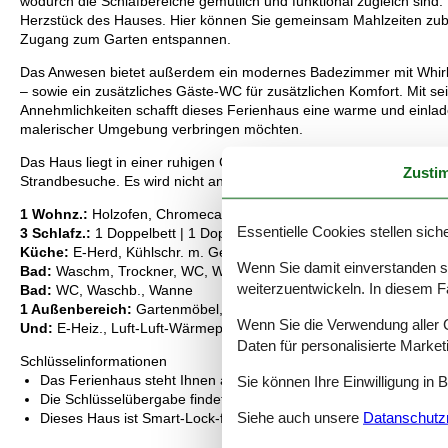
wodurch die Schlafbereiche gemütlich und funktional zugleich sind.
Herzstück des Hauses. Hier können Sie gemeinsam Mahlzeiten zuber
Zugang zum Garten entspannen.
Das Anwesen bietet außerdem ein modernes Badezimmer mit Whirl
– sowie ein zusätzliches Gäste-WC für zusätzlichen Komfort. Mit s
Annehmlichkeiten schafft dieses Ferienhaus eine warme und einla
malerischer Umgebung verbringen möchten.
Das Haus liegt in einer ruhigen Gegend in der Nähe der Natur und e
Zusti
Strandbesuche. Es wird nicht an Jugendgruppen vermietet, um all
1 Wohnz.:
Holzofen, Chromecast
Essentielle Cookies stellen siche
3 Schlafz.:
1 Doppelbett | 1 Doppelbett | 1 Doppelbett
Küche:
E-Herd, Kühlschr. m. Gefrierfach, Mikrow., Abzugsh., Kaffe
Wenn Sie damit einverstanden sin
Bad:
Waschm, Trockner, WC, Waschb., Dusche
weiterzuentwickeln. In diesem F
Bad:
WC, Waschb., Wanne
1 Außenbereich:
Gartenmöbel, Holzkohlegrill, Terrasse
Wenn Sie die Verwendung aller Co
Und:
E-Heiz., Luft-Luft-Wärmepumpe, Garten 1588 m2 , Ferienhau
Daten für personalisierte Marke
Schlüsselinformationen
Sie können Ihre Einwilligung in 
Das Ferienhaus steht Ihnen am Anreisetag ab 16:00 Uhr zur Ve
Die Schlüsselübergabe findet am Haus statt.
Siehe auch unsere
Datanschutzri
Dieses Haus ist Smart-Lock-fähig