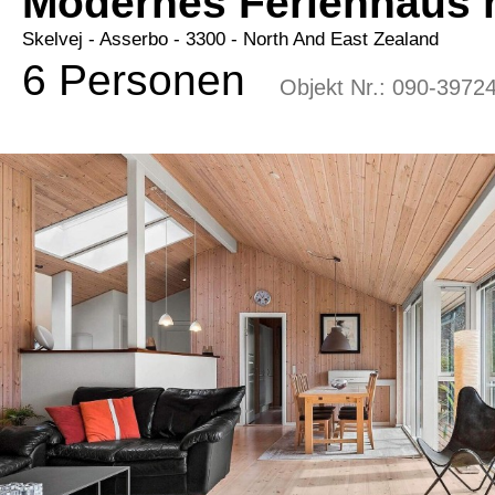
Modernes Ferienhaus 
Skelvej
 - Asserbo
 - 3300
 - North And East Zealand
6 Personen
Objekt Nr.:
090-3972