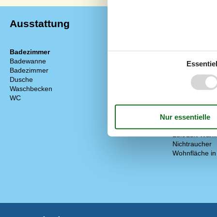
Ausstattung
Badezimmer
Diverse
Badewanne
Anzahl Badez
Essentiel
Badezimmer
2
Anzahl Schlaf
Dusche
Baujahr
Waschbecken
2
Eingezäunt
WC
2
Energiehaus
Geschlossene
Hoch Geschwin
Internet
Luft/Luft Wä
Nichtraucher
Wohnfläche in