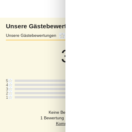
Unsere Gästebewertungen
Unsere Gästebewertungen
3,8
Externe Bewertungen
3,3
3,8
Bezogen auf
4
Bewertung
Letzte Bewertung ist vom 15.06.2026
5
4
3
2
1
Kommentare
Keine Bewertungen haben Kommentare auf
1 Bewertung hat einen Kommentar in einer ande