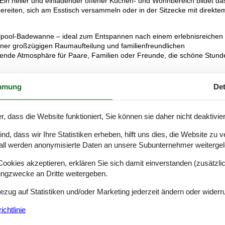
 Ein heller und einladender offener Küchen- und Wohnbereich bildet da
eiten, sich am Esstisch versammeln oder in der Sitzecke mit direkte
pool-Badewanne – ideal zum Entspannen nach einem erlebnisreichen
einer großzügigen Raumaufteilung und familienfreundlichen
dende Atmosphäre für Paare, Familien oder Freunde, die schöne Stund
ignet sich ideal für Outdoor-Aktivitäten, Spaziergänge oder
mmung
Det
en Gästen eine ruhige Umgebung zu bieten.
r, dass die Website funktioniert, Sie können sie daher nicht deaktivie
em., Spülm.
d, dass wir Ihre Statistiken erheben, hilft uns dies, die Website zu 
all werden anonymisierte Daten an unsere Subunternehmer weitergele
okies akzeptieren, erklären Sie sich damit einverstanden (zusätzlich
sgebiet, Nichtraucherhaus
tingzwecke an Dritte weitergeben.
Bezug auf Statistiken und/oder Marketing jederzeit ändern oder widerr
rfügung.
chtlinie