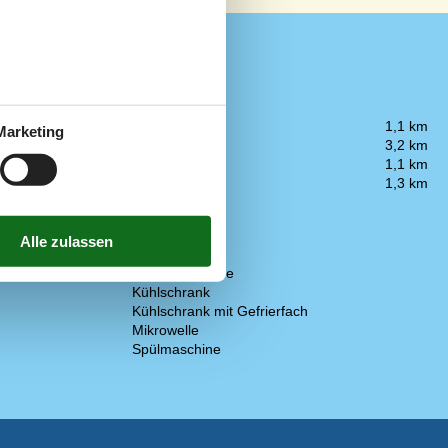
Entfernung
Einkauf
1,1 km
Marketing
Küste
3,2 km
Restaurant
1,1 km
See
1,3 km
Küche
Abzugshaube
Elektroherd
Kaffeemaschine
Kühlschrank
Kühlschrank mit Gefrierfach
Mikrowelle
Spülmaschine