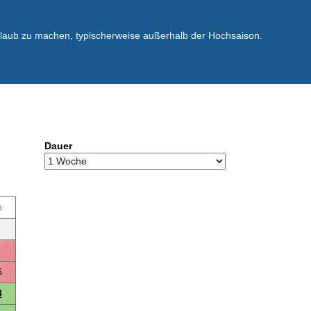
rlaub zu machen, typischerweise außerhalb der Hochsaison.
Dauer
o
6
3