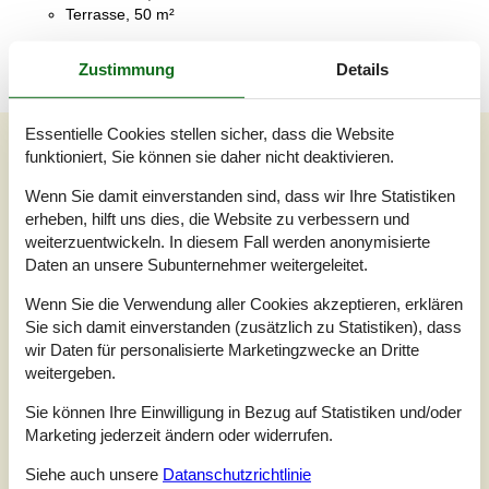
Terrasse, 50 m²
Zustimmung
Details
Essentielle Cookies stellen sicher, dass die Website
Unsere Gästebewertungen
funktioniert, Sie können sie daher nicht deaktivieren.
Unsere Gästebewertungen
Externe Bewertungen
Wenn Sie damit einverstanden sind, dass wir Ihre Statistiken
erheben, hilft uns dies, die Website zu verbessern und
3,0
weiterzuentwickeln. In diesem Fall werden anonymisierte
Bezogen auf
1
Bewertung
Daten an unsere Subunternehmer weitergeleitet.
Wenn Sie die Verwendung aller Cookies akzeptieren, erklären
Bewertung ist vom 14.08.2022
Sie sich damit einverstanden (zusätzlich zu Statistiken), dass
5
(0)
wir Daten für personalisierte Marketingzwecke an Dritte
4
(0)
weitergeben.
3
(1)
2
(0)
1
(0)
Sie können Ihre Einwilligung in Bezug auf Statistiken und/oder
Marketing jederzeit ändern oder widerrufen.
Kommentare
Keine Bewertungen haben Kommentare auf Deutsch
Siehe auch unsere
Datanschutzrichtlinie
1 Bewertung hat einen Kommentar in einer anderen Sprache.