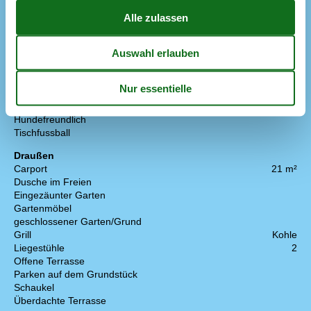
Deutsche Kanäle
Dän. TV
SMART TV – DR kostenlos per App
Kostenloses WLAN – über 500 Mbit
Parabol
TV
SMART TV, TV2 Play, Netflix
Extra
Aktivitätshaus
Dart
Hundefreundlich
Tischfussball
Draußen
Carport
21 m²
Dusche im Freien
Eingezäunter Garten
Gartenmöbel
geschlossener Garten/Grund
Grill
Kohle
Liegestühle
2
Offene Terrasse
Parken auf dem Grundstück
Schaukel
Überdachte Terrasse