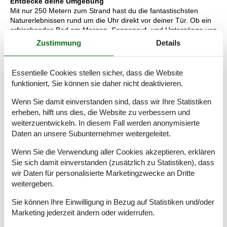
Entdecke deine Umgebung
Mit nur 250 Metern zum Strand hast du die fantastischsten
Naturerlebnissen rund um die Uhr direkt vor deiner Tür. Ob ein
erfrischendes Bad am Morgen, Sonnenauf- und Untergänge von
den Dünen aus erleben oder ausgedehnte Spaziergänge am
Zustimmung
Details
Wasser – das gibt Speicherplatz für neue Energien. Östlich vom
Ferienhaus liegt der Ringkøbing Fjord, der bei Familien und
besonders bei Wassersportbegeisterten beliebt ist. Über
Essentielle Cookies stellen sicher, dass die Website
Windsurfen, Kitesurfen oder einfach nur das Genießen der
funktioniert, Sie können sie daher nicht deaktivieren.
grünen Strandkante an ruhigerem Gewässer bietet der Fjord
eine Vielzahl an Möglichkeiten. Nimm mal das Fahrrad und folge
Wenn Sie damit einverstanden sind, dass wir Ihre Statistiken
der Westküstenroute bis nach Hvide Sande – ein lebendiger,
erheben, hilft uns dies, die Website zu verbessern und
charmanter Hafenort mit Fischerbooten, Geschäften, Cafés und
weiterzuentwickeln. In diesem Fall werden anonymisierte
renommierten Restaurants. Herausfordere dein Anglerglück am
Daten an unsere Subunternehmer weitergeleitet.
Hafen oder auch kannst du dir den frisch gefangenen Fisch aus
einer der örtlichen Räuchereien gönnen. Ein Urlaub an der
Wenn Sie die Verwendung aller Cookies akzeptieren, erklären
dänischen Westküste ist immer eine gute Mischung aus
Sie sich damit einverstanden (zusätzlich zu Statistiken), dass
Erholung und Aktivität – und du gestaltet es dir so, wie du es dir
wir Daten für personalisierte Marketingzwecke an Dritte
wünschst.
weitergeben.
GRATIS!
Verleih von Hochstühlen und Kinderbetten. Sind
Haustiere in diesem Haus erlaubt, stehen auch Hundebetten
Sie können Ihre Einwilligung in Bezug auf Statistiken und/oder
kostenlos zur Verfügung (alles zur Abholung und Rückgabe bei
Marketing jederzeit ändern oder widerrufen.
).