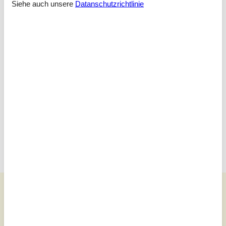
Siehe auch unsere
Datanschutzrichtlinie
Raumaufteilung
Schlafzimmer
Doppelbett - 120x200
Schlafzimmer
Doppelbett - 140x200
Schlafzimmer
Doppelbett - 180x200
Anbau
Doppelbett - 2x90x200
Siehe Häuser nebenan
Sonnenstand über dem gewählten Objekt
😎