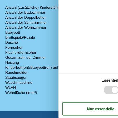
1
Gefrierfach
Anzahl (zusätzliche) Kinderstühle
1
Kaffeemaschi
Anzahl der Badezimmer
1
Küche
Anzahl der Doppelbetten
2
Küchenherd
Anzahl der Schlafzimmer
2
Küchenutensil
Anzahl der Wohnzimmer
1
Kühlschrank
Babybett
Mikrowelle
Brettspiele/Puzzle
Sandwichmak
Dusche
Spülmaschine
Fernseher
Toaster
Flachbildfernseher
Weingläser
Gesamtzahl der Zimmer
6
Draussen
Heizung
Eingezäunter 
Kinderbett(en)/Babybett(en) auf Anfrage
Garten
Rauchmelder
Gartenmöbel
Staubsauger
Essentiel
Grill
Waschmaschine
Parken
WLAN
Kostenlos
Terrasse
Wohnfläche (in m²)
110