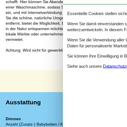
schafft. Hier können Sie Abende mit Brettspielen oder einem guten
einer Waschmaschine, sodass Sie Ihren Urlaub unbeschwert genie
ein, und mit Internetverbindung ist auch Online-Unterhaltung verf
Essentielle Cookies stellen siche
Sie die schöne, natürliche Umgebung, in der Wälder und Felder ein
entfernt, bietet die Möglichkeit, Bornholms fantastische Strände 
Wenn Sie damit einverstanden sin
in der Natur entspannen möchten, dieses Ferienziel ist ein perfek
weiterzuentwickeln. In diesem F
lokale Märkte oder unternehmen Sie Ausflüge in die kleinen, charm
vermietet.
Wenn Sie die Verwendung aller Co
Daten für personalisierte Marke
Achtung: Wird nicht für gewerbliche Nutzung vermietet.
Sie können Ihre Einwilligung in 
Siehe auch unsere
Datanschutzri
Ausstattung
Drinnen
Küche
Anzahl (Zusatz-) Babybetten / Kinderbetten
Backofen