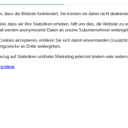
 Buch genießen. Die Küche ist gut ausgestattet mit einer Spülmaschine
ßen können. Der große Gemeinschaftsbereich lädt zu gemütlichen Stu
ügbar. Die Umgebung bietet ein authentisches Bornholm-Erlebnis. Geni
r, dass die Website funktioniert, Sie können sie daher nicht deaktivie
e friedliche Atmosphäre schaffen. Die nahe gelegene Küste, nur 8 km
und Felsküsten zu erkunden. Ob Sie gerne wandern, Rad fahren oder ein
d, dass wir Ihre Statistiken erheben, hilft uns dies, die Website zu 
ter Ausgangspunkt. Entdecken Sie die Geschichte Bornholms, besuchen 
all werden anonymisierte Daten an unsere Subunternehmer weitergele
anten Städte in der Nähe. Achtung: Wird nicht für gewerbliche Nutzung
okies akzeptieren, erklären Sie sich damit einverstanden (zusätzlich
tingzwecke an Dritte weitergeben.
Bezug auf Statistiken und/oder Marketing jederzeit ändern oder widerr
chtlinie
Siehe Häuser nebena
Eignung
Haus ist für Kinder geeignet