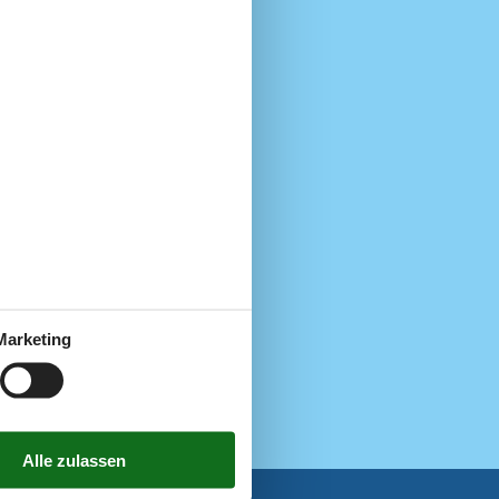
n geeignet
emietet werden
5 km
8 km
5 km
Marketing