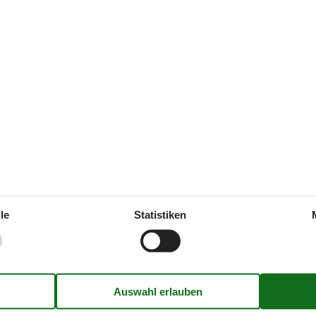
Haus ist für Nichtraucher
ne
Regular
Haus ist nicht für Jugendgruppe
Haus kann nicht von Schulen g
Keramik
Diverse
ien
Privater Eingang
Rental only for holiday lets
er
Entfernung
Geschäfte
Strand/Meer/See
Wasser
Bereich
le
Statistiken
Privater Parkplatz