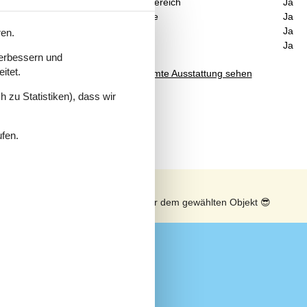
Eingezäunter Bereich
Ja
 und
Waschmaschine
Ja
nden
eßen
Geschirrspüler
Ja
ren.
Nichtraucher
Ja
fach
verbessern und
Sie
itet.
Gesamte Ausstattung sehen
 zu Statistiken), dass wir
ufen.
n
Sonnenstand über dem gewählten Objekt
😎