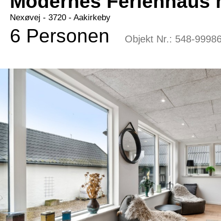
Modernes Ferienhaus 
Nexøvej
 - 3720
 - Aakirkeby
6 Personen
Objekt Nr.:
548-9998