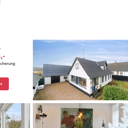
m
n
,-
sicherung
er