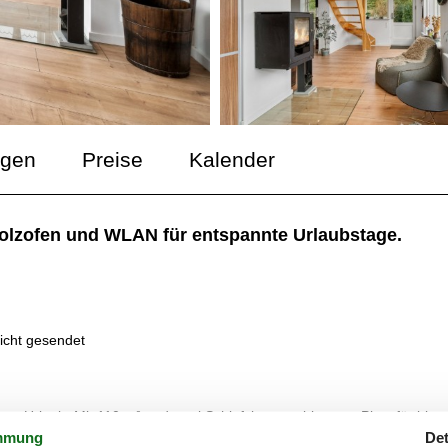
ngen
Preise
Kalender
olzofen und WLAN für entspannte Urlaubstage.
icht gesendet
en Urlaub. Mit 110 m² und zwei Schlafzimmern bietet es Platz für bis z
gemütlichen Wohnzimmer, in dem ein Holzofen eine warme Atmosphäre
mmung
Det