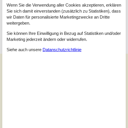
Badezimmer
Wenn Sie die Verwendung aller Cookies akzeptieren, erklären
WC mit warmem und kaltem Wasser, Dusche und
Sie sich damit einverstanden (zusätzlich zu Statistiken), dass
Badewanne
wir Daten für personalisierte Marketingzwecke an Dritte
Terrasse
weitergeben.
Offene Terrasse
Sie können Ihre Einwilligung in Bezug auf Statistiken und/oder
Marketing jederzeit ändern oder widerrufen.
Siehe auch unsere
Datanschutzrichtlinie
Externe Bewertungen
Unsere Gästebewertungen
Externe Bewertungen
4,0
1 externe Bewertung
4,0
juni 2025
Einchecken:
4
Reinigung:
4
Komfort:
4