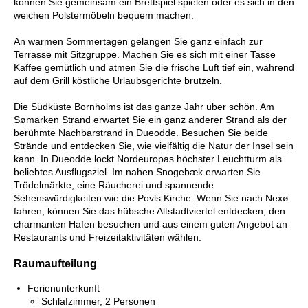
können Sie gemeinsam ein Brettspiel spielen oder es sich in den
weichen Polstermöbeln bequem machen.
An warmen Sommertagen gelangen Sie ganz einfach zur
Terrasse mit Sitzgruppe. Machen Sie es sich mit einer Tasse
Kaffee gemütlich und atmen Sie die frische Luft tief ein, während
auf dem Grill köstliche Urlaubsgerichte brutzeln.
Die Südküste Bornholms ist das ganze Jahr über schön. Am
Sømarken Strand erwartet Sie ein ganz anderer Strand als der
berühmte Nachbarstrand in Dueodde. Besuchen Sie beide
Strände und entdecken Sie, wie vielfältig die Natur der Insel sein
kann. In Dueodde lockt Nordeuropas höchster Leuchtturm als
beliebtes Ausflugsziel. Im nahen Snogebæk erwarten Sie
Trödelmärkte, eine Räucherei und spannende
Sehenswürdigkeiten wie die Povls Kirche. Wenn Sie nach Nexø
fahren, können Sie das hübsche Altstadtviertel entdecken, den
charmanten Hafen besuchen und aus einem guten Angebot an
Restaurants und Freizeitaktivitäten wählen.
Raumaufteilung
Ferienunterkunft
Schlafzimmer, 2 Personen