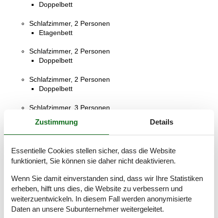
Doppelbett
Schlafzimmer, 2 Personen
Etagenbett
Schlafzimmer, 2 Personen
Doppelbett
Schlafzimmer, 2 Personen
Doppelbett
Schlafzimmer, 3 Personen
Einzelbett
Zustimmung
Details
Schlafzimmer, 3 Personen
Einzelbett
Essentielle Cookies stellen sicher, dass die Website
funktioniert, Sie können sie daher nicht deaktivieren.
Schlafzimmer, 3 Personen
Einzelbett
Wenn Sie damit einverstanden sind, dass wir Ihre Statistiken
erheben, hilft uns dies, die Website zu verbessern und
Badezimmer
weiterzuentwickeln. In diesem Fall werden anonymisierte
WC mit warmem und kaltem Wasser, Dusche
Daten an unsere Subunternehmer weitergeleitet.