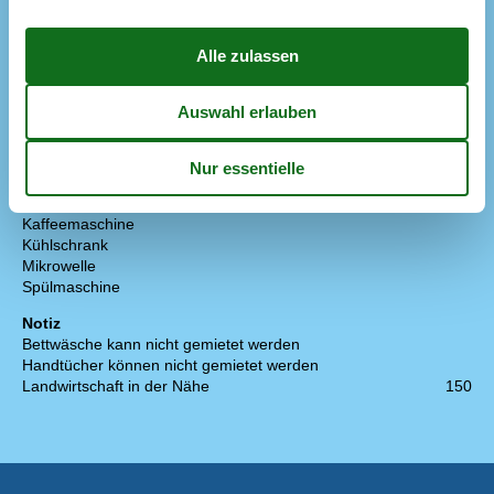
Entf. zum Wasser/Baden
1,3 km
Entfernung Einkauf
2,5 km
Konzepte
Rauchfreies Haus
Küche
Abzugshaube
Die Küche verfügt über Warmwasser
Elektroherd
4 Kochfelder
Gefriertruhe
Kaffeemaschine
Kühlschrank
Mikrowelle
Spülmaschine
Notiz
Bettwäsche kann nicht gemietet werden
Handtücher können nicht gemietet werden
Landwirtschaft in der Nähe
150