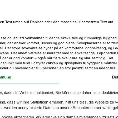
 den Text unten auf Dänisch oder den maschinell übersetzten Text auf
rasse og jacuzzi Velkommen til denne eksklusive og rummelige lejlighe
 venner, der ønsker komfort, luksus og god plads. Sovepladserne er fordel
er. Det store soveværelse byder på en komfortabel dobbeltseng, og i d
kabe. Det andet værelse er indrettet med to enkeltsenge. Lejligheden 
der er god komfort – også når flere skal gøre sig klar samtidig. Det
spunkt med fuldt udstyret køkken og spiseplads til hyggelige måltider
r finder du havemøbler til 6 personer, en stor jacuzzi samt en udendørs
el. En ideel lejlighed til dig, der ønsker hotelkomfort kombineret med
mmung
Det
live opkrævet tættere på din ankomstdato. Sikkerhedsdepositummet sikrer
brugsomkostninger.Depositummet dækker forbrug af forsyninger under di
ge beløb vil blive justeret baseret på faktiske måleraflæsninger og bru
r, dass die Website funktioniert, Sie können sie daher nicht deaktivie
n for 21 dage efter udtjekning.Depositummet fungerer blot som en
lle skulle betale, og sikrer en gnidningsfri oplevelse både under og ef
d, dass wir Ihre Statistiken erheben, hilft uns dies, die Website zu 
all werden anonymisierte Daten an unsere Subunternehmer weitergele
okies akzeptieren, erklären Sie sich damit einverstanden (zusätzlich