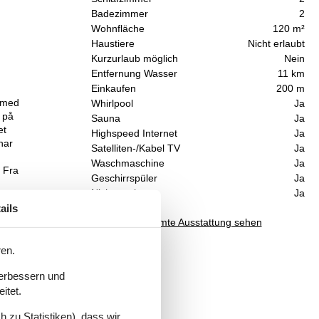
Badezimmer
2
Wohnfläche
120 m²
Haustiere
Nicht erlaubt
Kurzurlaub möglich
Nein
Entfernung Wasser
11 km
Einkaufen
200 m
d med
Whirlpool
Ja
t på
Sauna
Ja
et
Highspeed Internet
Ja
har
Satelliten-/Kabel TV
Ja
Waschmaschine
Ja
. Fra
Geschirrspüler
Ja
Nichtraucher
Ja
ails
 et
Gesamte Ausstattung sehen
t
g af
ren.
ter
verbessern und
itet.
 zu Statistiken), dass wir