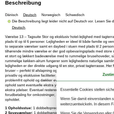
Beschreibung
Dänisch
Deutsch
Norwegisch
Schwedisch
Die Beschreibung liegt leider nicht auf Deutsch vor. Lesen Sie
Deutsch
.
Værelse 13 – Tagsuite Stor og eksklusiv hotel-lejlighed med tagter
plads til op til 6 personer. Lejligheden er ideel til både familie og
to separate værelser samt en daybed i stuen med plads til 2 person
tilhørende mindre værelse er der god opbevaringsplads med store s
et stort og lækkert badeværelse med to rummelige brusehoveder, så 
rummelige køkken-alrum fungerer som lejlighedens naturlige samling
lejligheden er der direkte udgang til en stor, privat tagterrasse. He
bruser – perfekt til afslapning og hyggelige stunder under åben himm
Zusti
privatliv og eksklusive faciliteter.Et refunderbart depositum kan b
problemfrit ophold og dækker eventuelle ekstra tjenester eller for
ophold samt eventuelle ekstra ydelser, der måtte benyttes.Det endeli
Essentielle Cookies stellen siche
ekstra ydelser. Eventuel resterende saldo vil blive refunderet inde
forudbetaling for omkostninger, som du under alle omstændigheder vi
Wenn Sie damit einverstanden sin
opholdet.
weiterzuentwickeln. In diesem F
1 Opholdsstue:
1 dobbeltopredning, tv, Bluetooth
Wenn Sie die Verwendung aller Co
2 Soveværelser:
1 dobbeltseng | 1 dobbeltseng