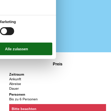
Mikrowelle
Spülmaschine
Wellness
Whirlpool
Marketing
200 m
11 km
10 m
Preis
Zeitraum
Ankunft
Abreise
Dauer
Personen
Bis zu 6 Personen
Bitte beachten