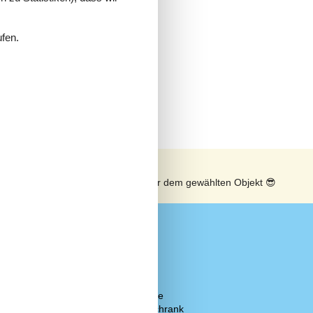
ufen.
n
Sonnenstand über dem gewählten Objekt
😎
Küche
Elektroherd
Kaffeemaschine
Kühl-/Gefrierschrank