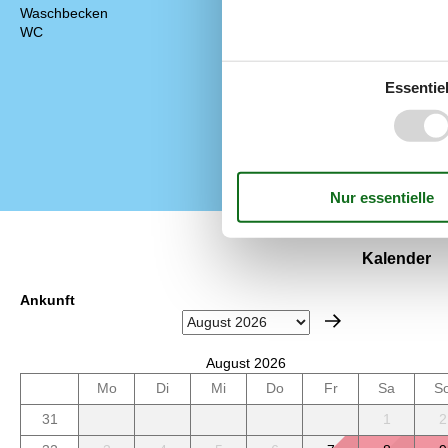
Waschbecken
2
Deutsche Kan
WC
2
Hoch Geschwin
Internet
Nationales Fe
Essentiel
Nichtraucher
Wohnfläche in
Kalender
Ankunft
August 2026
Mo
Di
Mi
Do
Fr
Sa
S
31
1
2