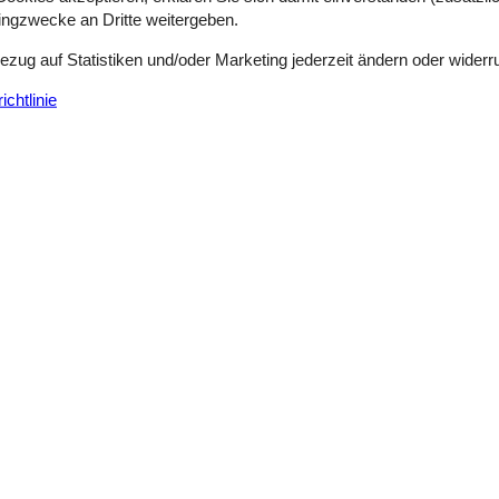
sk., vaskemaskine
tingzwecke an Dritte weitergeben.
Bezug auf Statistiken und/oder Marketing jederzeit ändern oder widerr
chtlinie
sdagen.
Siehe Häuser nebena
Drinnen
immer
2
Deutsche TV-Kanäle
zimmer
2
Internetzugang
1961
Parabol