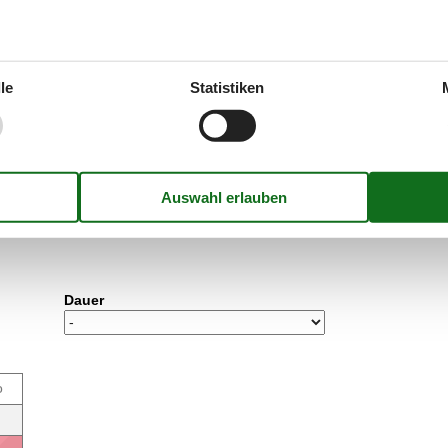
äle
Sauna
digkeits Internet
TV
Waschmaschine
rnsehen
Entfernung
le
Statistiken
Einkauf
 m²
120 m²
Küste
Restaurant
Dauer
o