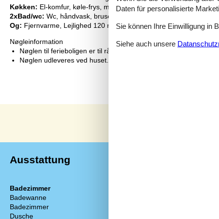
Køkken:
El-komfur, køle-frys, mikroovn, kaffemaskine, opvaskema
Daten für personalisierte Marke
2xBad/wc:
Wc, håndvask, bruser
Sie können Ihre Einwilligung in 
Og:
Fjernvarme, Lejlighed 120 m2 , på landet
Nøgleinformation
Siehe auch unsere
Datanschutzri
Nøglen til ferieboligen er til rådighed fra kl. 15:00 på indflytning
Nøglen udleveres ved huset.
Ausstattung
Badezimmer
Diverse
Badewanne
Anzahl Badez
Badezimmer
2
Anzahl Schlaf
Dusche
2
Baujahr