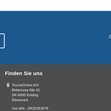
F
Finden Sie uns
TouristOnline A/S
Birkemose Alle 41
DK-6000
Kolding
Dänemark
Ust-IdNr.:
DK25363078