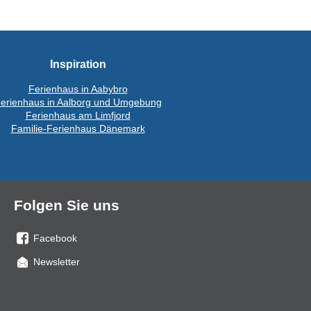
Inspiration
Ferienhaus in Aabybro
erienhaus in Aalborg und Umgebung
Ferienhaus am Limfjord
Familie-Ferienhaus Dänemark
Folgen Sie uns
Facebook
Sie
Newsletter
uns
auf
Facebook