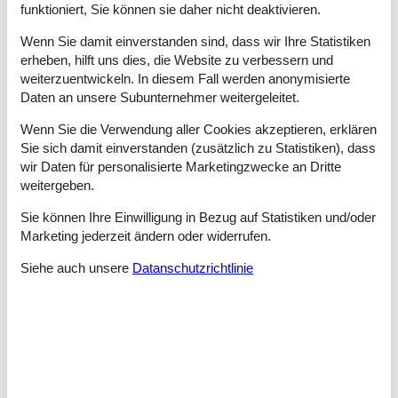
festen Zeitplan lässt sich der Besuch so gestalten, dass er
funktioniert, Sie können sie daher nicht deaktivieren.
sowohl für den Hund als auch für die Menschen entspannt
bleibt.
Wenn Sie damit einverstanden sind, dass wir Ihre Statistiken
erheben, hilft uns dies, die Website zu verbessern und
Historische Orte & Hunde: Worauf man achten sollte
weiterzuentwickeln. In diesem Fall werden anonymisierte
Daten an unsere Subunternehmer weitergeleitet.
Historische Sehenswürdigkeiten wie die Fregatten Jylland sind
besondere Orte, die Respekt und Aufmerksamkeit erfordern.
Wenn Sie die Verwendung aller Cookies akzeptieren, erklären
Auch wenn Hunde im Außenbereich willkommen sind, sollten
Sie sich damit einverstanden (zusätzlich zu Statistiken), dass
einige Grundregeln beachtet werden, um Konflikte zu
wir Daten für personalisierte Marketingzwecke an Dritte
vermeiden.
weitergeben.
Dazu gehören:
Sie können Ihre Einwilligung in Bezug auf Statistiken und/oder
Den Hund stets angeleint und unter Kontrolle halten.
Ausreichend Abstand zu anderen Besuchern wahren.
Marketing jederzeit ändern oder widerrufen.
Auf ruhiges Verhalten achten – besonders bei größeren
Siehe auch unsere
Datanschutzrichtlinie
Besuchergruppen.
Hinterlassenschaften selbstverständlich entfernen.
Diese Regeln entsprechen dem dänischen Verständnis von
Rücksichtnahme und Verantwortung. Wer sie beachtet, trägt
dazu bei, dass Hunde auch an kulturellen Orten akzeptiert
bleiben.