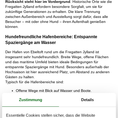
Rücksicht steht hier im Vordergrund
. Historische Orte wie die
Fregatten Jylland erfordern besondere Sorgfalt, um sie für
zukünftige Generationen zu erhalten. Die klare Trennung
zwischen Außenbereich und Ausstellung sorgt dafür, dass alle
Besucher – mit oder ohne Hund – ihren Aufenthalt genießen
können.
Hundefreundliche Hafenbereiche: Entspannte
Spaziergänge am Wasser
Der Hafen von Ebeltoft rund um die Fregatten Jylland ist
insgesamt sehr hundefreundlich. Breite Wege, offene Flächen
und das maritime Umfeld bieten ideale Bedingungen für
entspannte Spaziergänge mit Hund. Besonders außerhalb der
Hochsaison ist hier ausreichend Platz, um Abstand zu anderen
Gästen zu halten.
Typisch für die Hafenbereiche sind:
Offene Wege mit Blick auf Wasser und Boote.
Ruhige Atmosphäre in den Morgen- und Abendstunden.
Zustimmung
Details
Gute Kombinationsmöglichkeiten mit Stadt- und
Küstenspaziergängen.
Gerade Ferienhausgäste schätzen diese Flexibilität. Ohne
Essentielle Cookies stellen sicher, dass die Website