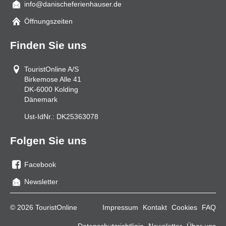
info@danischeferienhauser.de
Mail
Öffnungszeiten
Finden Sie uns
TouristOnline A/S
Birkemose Alle 41
DK-6000
Kolding
Dänemark
Ust-IdNr.:
DK25363078
Folgen Sie uns
Facebook
Sie
Newsletter
uns
auf
© 2026 TouristOnline
Impressum
Kontakt
Cookies
FAQ
Facebook