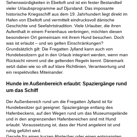
Sehenswürdigkeiten in Ebeltoft und ist ein fester Bestandteil
vieler Urlaubsprogramme auf Djursland. Das imposante
historische Kriegsschiff aus dem 19. Jahrhundert liegt direkt im
Hafen von Ebeltoft und vermittelt eindrucksvoll dänische
Geschichte und Seefahrtstradition. Viele Urlauber, die ihren
Aufenthalt in einem Ferienhaus verbringen, möchten diesen
besonderen Ort gemeinsam mit ihrem Hund besuchen. Doch
was ist erlaubt – und wo gelten Einschränkungen?
Grundsätzlich gilt: Die Fregatten Jylland kann auch von
Hundebesitzern gut in den Urlaub integriert werden, wenn man
Rücksicht nimmt und die geltenden Regeln kennt. Dänemark
setzt dabei wie so oft auf klare Richtlinien, Verantwortung und
ein respektvolles Miteinander.
Hunde im Außenbereich erlaubt: Spaziergänge rund
um das Schiff
Der Außenbereich rund um die Fregatten Jylland ist für
Hundebesitzer gut geeignet. Spaziergänge entlang des
Hafenbeckens, auf den Wegen rund um das Museumsgelände
und in den angrenzenden Hafenbereichen sind mit Hund
erlaubt. Voraussetzung ist, dass der Hund angeleint ist und
ruhig geführt wird.
Gerade für einen kurzen Abstecher oder einen entspannten