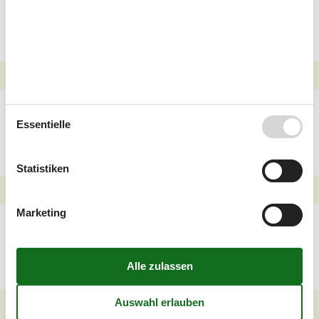
Listed für Ihren
Kurzurlaub
Angler Ferienhäuser
Østermarie
Essentielle
Statistiken
Marketing
Ferienhäuser Østermarie
in denen Hunde
willkommen sind