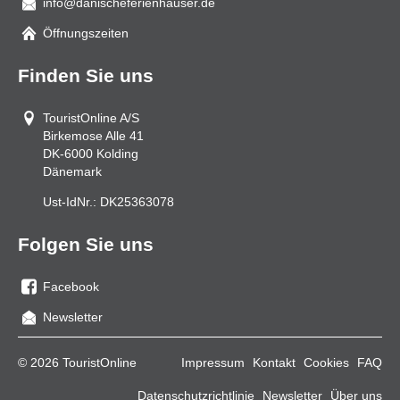
info@danischeferienhauser.de
Mail
Öffnungszeiten
Finden Sie uns
TouristOnline A/S
Birkemose Alle 41
DK-6000
Kolding
Dänemark
Ust-IdNr.:
DK25363078
Folgen Sie uns
Facebook
Sie
Newsletter
uns
auf
© 2026 TouristOnline
Impressum
Kontakt
Cookies
FAQ
Facebook
Datenschutzrichtlinie
Newsletter
Über uns