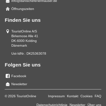
info@danischeferienhauser.de
Mail
Öffnungszeiten
Finden Sie uns
TouristOnline A/S
Birkemose Alle 41
DK-6000
Kolding
Dänemark
Ust-IdNr.:
DK25363078
Folgen Sie uns
Facebook
Sie
Newsletter
uns
auf
© 2026 TouristOnline
Impressum
Kontakt
Cookies
FAQ
Facebook
Datenschutzrichtlinie
Newsletter
Über uns