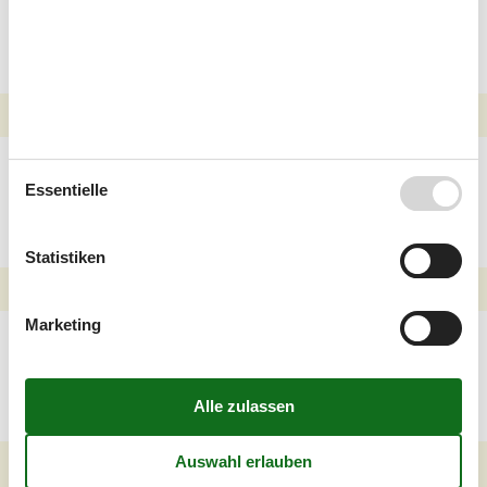
Arnager für Ihren
Kurzurlaub
Familien Ferienhäuser
Knudsker für Ihren
Essentielle
Kurzurlaub
Statistiken
Marketing
Familien Ferienhäuser
Rönne an Meer und
Strand