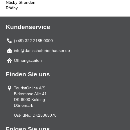
Näsby Stranden
Rödby
Kundenservice
(+49) 322 2185 0000
info@danischeferienhauser.de
Mail
Öffnungszeiten
Finden Sie uns
TouristOnline A/S
Birkemose Alle 41
DK-6000
Kolding
Dänemark
Ust-IdNr.:
DK25363078
Folgen Sie uns