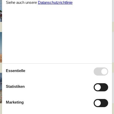
Südlicher Ostseezauber
Siehe auch unsere
Datanschutzrichtlinie
erleben
Ferienhaus auf Askö:
Naturidylle im
Smålandsmeer erleben
Essentielle
Familienglück in
Bredfjed: Strandzeit und
Statistiken
Natur entdecken
Marketing