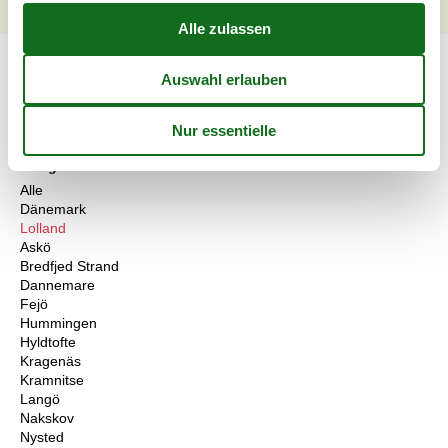
1
2
3
4
...
>
>>
Artikelarten
Alle
Ferienhaus
Geografien
Alle
Dänemark
Lolland
Askö
Bredfjed Strand
Dannemare
Fejö
Hummingen
Hyldtofte
Kragenäs
Kramnitse
Langö
Nakskov
Nysted