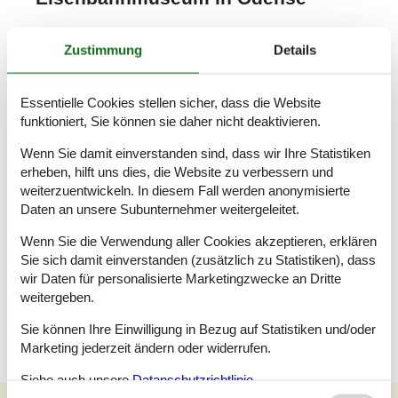
🚂
Einfach Ihre Buchungsbestätigung mitbringen und
Zustimmung
Details
an der Kasse 25% Rabatt auf den Eintritt sichern!
(Werbung)
Steigen Sie ein und erleben Sie eine faszinierende Reise
Essentielle Cookies stellen sicher, dass die Website
durch die dänische Eisenbahngeschichte – mitten im
funktioniert, Sie können sie daher nicht deaktivieren.
Herzen von Odense! Das Dänische Eisenbahnmuseum
begeistert mit beeindruckenden Lokomotiven,
Wenn Sie damit einverstanden sind, dass wir Ihre Statistiken
historischen Waggons und interaktiven Ausstellungen für
erheben, hilft uns dies, die Website zu verbessern und
Kinder und Erwachsene. Fahren Sie mit einem echten
weiterzuentwickeln. In diesem Fall werden anonymisierte
Veteranenzug, drehen Sie eine Runde mit der Mini-Bahn
Daten an unsere Subunternehmer weitergeleitet.
im Museumsgarten, besuchen Sie die Werkstatt von
Lokomotivführer Busse und den Kinderbahnhof – und
Wenn Sie die Verwendung aller Cookies akzeptieren, erklären
lassen Sie sich von der Welt der Züge verzaubern. Ein
Sie sich damit einverstanden (zusätzlich zu Statistiken), dass
Erlebnis für die ganze Familie – egal ob Eisenbahnfan
wir Daten für personalisierte Marketingzwecke an Dritte
oder nicht.
weitergeben.
Sie können Ihre Einwilligung in Bezug auf Statistiken und/oder
Erhalten Sie 25% Rabatt an der Kasse!
Marketing jederzeit ändern oder widerrufen.
Siehe auch unsere
Datanschutzrichtlinie