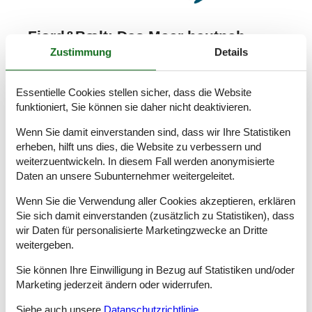
Fjord&Bælt: Das Meer hautnah
Zustimmung
Details
erleben
🦭
Wenn Sie ein Ferienhaus bei uns buchen, können
Essentielle Cookies stellen sicher, dass die Website
Sie Eintrittskarten
mit einem Rabatt von 20%
funktioniert, Sie können sie daher nicht deaktivieren.
erwerben
(Werbung).
Wenn Sie damit einverstanden sind, dass wir Ihre Statistiken
Erleben Sie Dänemarks Nationalwal, den Schweinswal,
erheben, hilft uns dies, die Website zu verbessern und
und den Otter Fie aus nächster Nähe und entdecken Sie
weiterzuentwickeln. In diesem Fall werden anonymisierte
spannende interaktive Ausstellungen für die ganze
Daten an unsere Subunternehmer weitergeleitet.
Familie. Freuen Sie sich auf den beliebten
Unterwassertunnel, große Aquarien und faszinierende
Wenn Sie die Verwendung aller Cookies akzeptieren, erklären
Einblicke in die Welt unter der Wasseroberfläche. Das
Sie sich damit einverstanden (zusätzlich zu Statistiken), dass
Fjord&Bælt verbindet Natur, Forschung und Erlebnisse
auf ganz besondere Weise und ist ein ideales Ausflugsziel
wir Daten für personalisierte Marketingzwecke an Dritte
für Familien auf Fünen!
weitergeben.
Sie können Ihre Einwilligung in Bezug auf Statistiken und/oder
Ferienhaus buchen und 20% Rabatt erhalten!
Marketing jederzeit ändern oder widerrufen.
Siehe auch unsere
Datanschutzrichtlinie