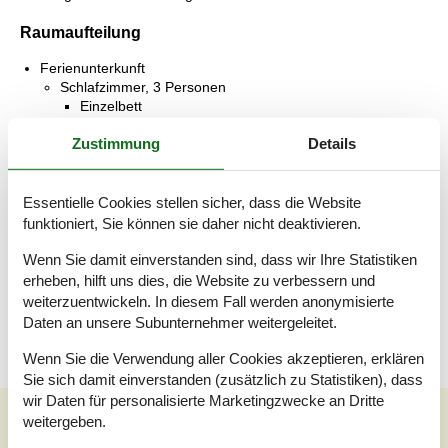
Raumaufteilung
Ferienunterkunft
Schlafzimmer, 3 Personen
Einzelbett
Doppelbett
Zustimmung
Details
Schlafzimmer, 2 Personen
Doppelbett
Essentielle Cookies stellen sicher, dass die Website
Badezimmer
funktioniert, Sie können sie daher nicht deaktivieren.
WC mit warmem und kaltem Wasser, Dusche
Wenn Sie damit einverstanden sind, dass wir Ihre Statistiken
Terrasse
erheben, hilft uns dies, die Website zu verbessern und
Offene Terrasse
weiterzuentwickeln. In diesem Fall werden anonymisierte
Daten an unsere Subunternehmer weitergeleitet.
Wenn Sie die Verwendung aller Cookies akzeptieren, erklären
Sie sich damit einverstanden (zusätzlich zu Statistiken), dass
wir Daten für personalisierte Marketingzwecke an Dritte
Externe Bewertungen
weitergeben.
Unsere Gästebewertungen
Externe Bewertungen