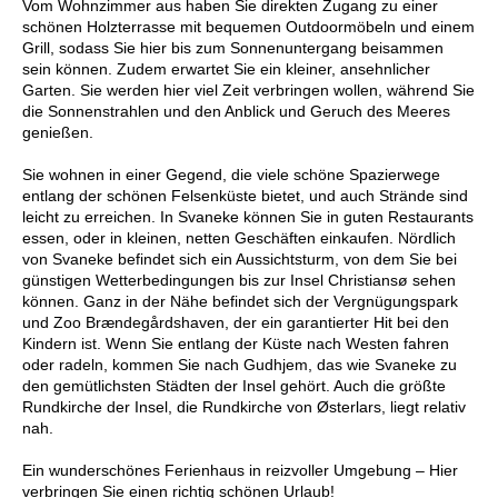
Vom Wohnzimmer aus haben Sie direkten Zugang zu einer
schönen Holzterrasse mit bequemen Outdoormöbeln und einem
Grill, sodass Sie hier bis zum Sonnenuntergang beisammen
sein können. Zudem erwartet Sie ein kleiner, ansehnlicher
Garten. Sie werden hier viel Zeit verbringen wollen, während Sie
die Sonnenstrahlen und den Anblick und Geruch des Meeres
genießen.
Sie wohnen in einer Gegend, die viele schöne Spazierwege
entlang der schönen Felsenküste bietet, und auch Strände sind
leicht zu erreichen. In Svaneke können Sie in guten Restaurants
essen, oder in kleinen, netten Geschäften einkaufen. Nördlich
von Svaneke befindet sich ein Aussichtsturm, von dem Sie bei
günstigen Wetterbedingungen bis zur Insel Christiansø sehen
können. Ganz in der Nähe befindet sich der Vergnügungspark
und Zoo Brændegårdshaven, der ein garantierter Hit bei den
Kindern ist. Wenn Sie entlang der Küste nach Westen fahren
oder radeln, kommen Sie nach Gudhjem, das wie Svaneke zu
den gemütlichsten Städten der Insel gehört. Auch die größte
Rundkirche der Insel, die Rundkirche von Østerlars, liegt relativ
nah.
Ein wunderschönes Ferienhaus in reizvoller Umgebung – Hier
verbringen Sie einen richtig schönen Urlaub!