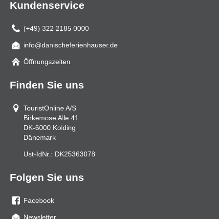
Kundenservice
(+49) 322 2185 0000
info@danischeferienhauser.de
Mail
Öffnungszeiten
Finden Sie uns
TouristOnline A/S
Birkemose Alle 41
DK-6000
Kolding
Dänemark
Ust-IdNr.:
DK25363078
Folgen Sie uns
Facebook
Sie
Newsletter