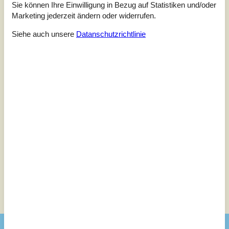
Sie können Ihre Einwilligung in Bezug auf Statistiken und/oder
Marketing jederzeit ändern oder widerrufen.
4,0
Siehe auch unsere
Datanschutzrichtlinie
1 externe Bewertung
4,0
juni 2025
Einchecken:
5
Reinigung:
3
Komfort:
3
Einrichtungen:
3
Lage:
5
Preis-Leistung:
3
Allgemein:
Wunderschöne Lage. Das Haus ist ein einfach ausgestattet.
Siehe Häuser nebenan
Sonnenstand über dem gewählten Objekt
😎