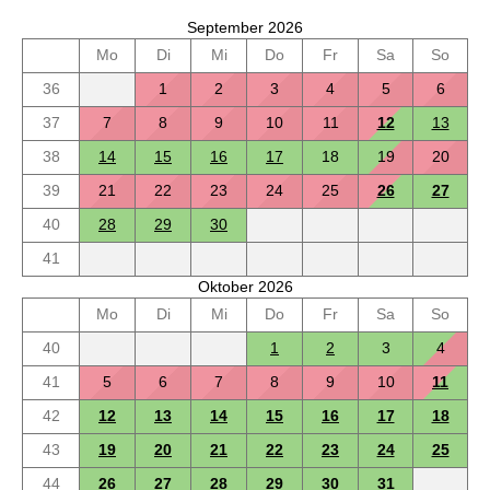
September 2026
Mo
Di
Mi
Do
Fr
Sa
So
36
1
2
3
4
5
6
37
7
8
9
10
11
12
13
38
14
15
16
17
18
19
20
39
21
22
23
24
25
26
27
40
28
29
30
41
Oktober 2026
Mo
Di
Mi
Do
Fr
Sa
So
40
1
2
3
4
41
5
6
7
8
9
10
11
42
12
13
14
15
16
17
18
43
19
20
21
22
23
24
25
44
26
27
28
29
30
31