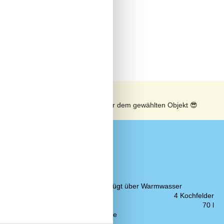
n
Sonnenstand über dem gewählten Objekt
😎
Küche
15,1 km
Abzugshaube
2 km
Die Küche verfügt über Warmwasser
200 m
Elektroherd
4 Kochfelder
2,1 km
Gefriertruhe
70 l
n
850 m
Kaffeemaschine
13,7 km
Kühlschrank