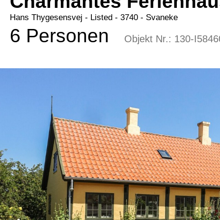
Charmantes Ferienhaus
Hans Thygesensvej
 - Listed
 - 3740
 - Svaneke
6 Personen
Objekt Nr.:
130-I5846