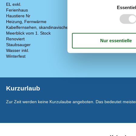
EL exkl.
Drinnen
Essentiel
Ferienhaus
140 m²
Rauchmelder
Haustiere Nr
Teilweise Fu
Heizung, Fernwärme
Elektrogeräte
Kabelfernsehen, skandinavischer Sender.
1 Fernseher
Meerblick vom 1. Stock
DK-DR1/TV2
Renoviert
2025
Internet (draht
Staubsauger
Smart TV
Wasser inkl.
Winterfest
Kurzurlaub
Zur Zeit werden keine Kurzulaube angeboten. Das bedeutet meistens