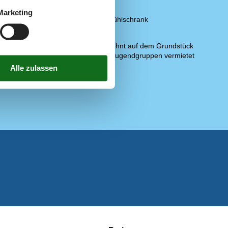
19,6 km
Spülmaschine
Marketing
10 m
Zusätzlicher Kühlschrank
300 m
Notiz
12,4 km
Eigentümer wohnt auf dem Grundstück
2,3 km
Wird nicht an Jugendgruppen vermietet
12,3 km