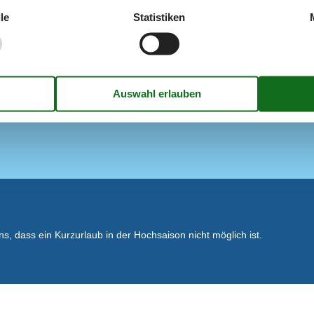
Golfplatz
le
Statistiken
Markierter Radweg 5-10 km
ßbodenheizung
Markierter Wanderweg 5-10 km
Minigolf
Nächstes Restaurant
Schwimmbad
los)
Konzepte
Rauchfreies Haus
, dass ein Kurzurlaub in der Hochsaison nicht möglich ist.