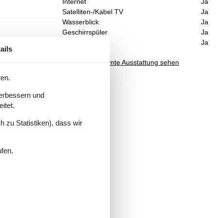
Internet
Ja
Satelliten-/Kabel TV
Ja
Wasserblick
Ja
Geschirrspüler
Ja
 das
Nichtraucher
Ja
ails
er
Gesamte Ausstattung sehen
ren.
verbessern und
itet.
 zu Statistiken), dass wir
ufen.