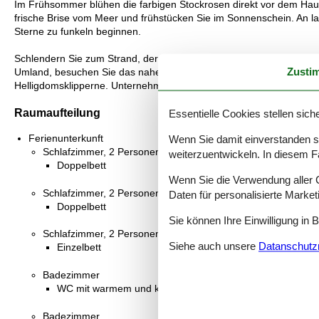
Im Frühsommer blühen die farbigen Stockrosen direkt vor dem Haus
frische Brise vom Meer und frühstücken Sie im Sonnenschein. An 
Sterne zu funkeln beginnen.
Schlendern Sie zum Strand, der nur wenige Schritte entfernt liegt, 
Zusti
Umland, besuchen Sie das nahe Svaneke mit seinen kleinen Geschä
Helligdomsklipperne. Unternehmen Sie Ausflüge über die Insel Born
Raumaufteilung
Essentielle Cookies stellen siche
Ferienunterkunft
Wenn Sie damit einverstanden sin
Schlafzimmer, 2 Personen
weiterzuentwickeln. In diesem F
Doppelbett
Wenn Sie die Verwendung aller Co
Schlafzimmer, 2 Personen
Daten für personalisierte Marke
Doppelbett
Sie können Ihre Einwilligung in 
Schlafzimmer, 2 Personen
Siehe auch unsere
Datanschutzri
Einzelbett
Badezimmer
WC mit warmem und kaltem Wasser, Dusche
Badezimmer