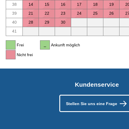
38
14
15
16
17
18
19
2
39
21
22
23
24
25
26
2
40
28
29
30
41
Frei
Ankunft möglich
Nicht frei
Kundenservice
Stellen Sie uns eine Frage