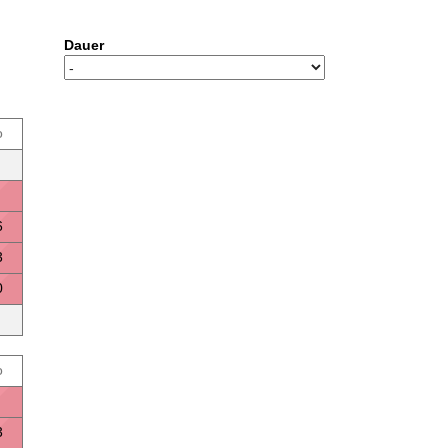
Dauer
o
6
3
0
o
3