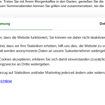
. Treten Sie mit Ihrem Morgenkaffee in den Garten, genießen Sie die
lauen Sommerabenden können Sie grillen und zusammensitzen, bis die
oder spazieren Sie entlang der felsigen Küste von Listed. Erkunden Sie
mmung
Det
ften und Cafés oder entdecken Sie die markanten Felsformationen d
holm und besichtigen Sie die interessanten Rundkirchen.
r, dass die Website funktioniert, Sie können sie daher nicht deaktivie
d, dass wir Ihre Statistiken erheben, hilft uns dies, die Website zu 
all werden anonymisierte Daten an unsere Subunternehmer weitergele
okies akzeptieren, erklären Sie sich damit einverstanden (zusätzlich
tingzwecke an Dritte weitergeben.
Bezug auf Statistiken und/oder Marketing jederzeit ändern oder widerr
chtlinie