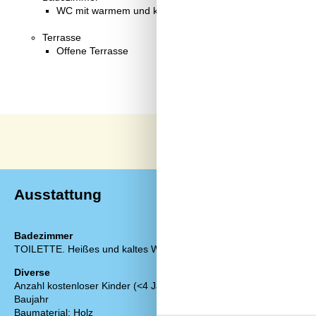
WC mit warmem und kaltem Wasser, Dusche
Terrasse
Offene Terrasse
Ausstattung
Badezimmer
Draußen
TOILETTE. Heißes und kaltes Wasser
Gartenmöbel
Gasgrill
Diverse
Gemeinsamkei
Anzahl kostenloser Kinder (<4 Jahre)
1
Grill
Baujahr
1873
Kostenloser P
Baumaterial: Holz