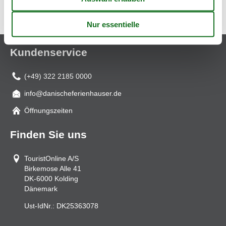
Djursland
Ebeltoft
Öer Maritime Ferieby
Kundenservice
(+49) 322 2185 0000
info@danischeferienhauser.de
Mail
Öffnungszeiten
Finden Sie uns
TouristOnline A/S
Birkemose Alle 41
DK-6000
Kolding
Dänemark
Ust-IdNr.:
DK25363078