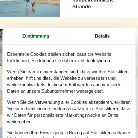
Strände
Saisonale Strandregeln
Zustimmung
Details
für Hunde im Winter oder
Sommer
Essentielle Cookies stellen sicher, dass die Website
funktioniert, Sie können sie daher nicht deaktivieren.
Wenn Sie damit einverstanden sind, dass wir Ihre Statistiken
erheben, hilft uns dies, die Website zu verbessern und
Hunde am Strand
weiterzuentwickeln. In diesem Fall werden anonymisierte
Daten an unsere Subunternehmer weitergeleitet.
Ebeltoft: Regeln für
Sicherheit in der Natur
Wenn Sie die Verwendung aller Cookies akzeptieren, erklären
Sie sich damit einverstanden (zusätzlich zu Statistiken), dass
wir Daten für personalisierte Marketingzwecke an Dritte
weitergeben.
Sie können Ihre Einwilligung in Bezug auf Statistiken und/oder
Strand und Natur: