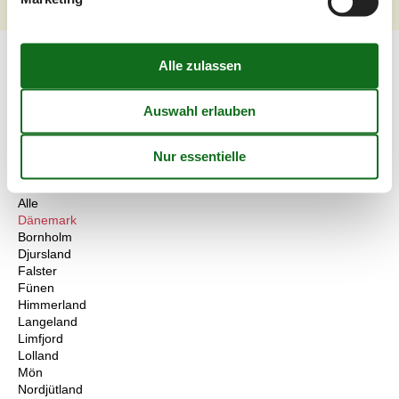
<<
<
1
2
3
4
5
6
...
>
>>
Artikelarten
Alle
Ferienhaus
Inspiration
Blog
Geografien
Alle
Dänemark
Bornholm
Djursland
Falster
Fünen
Himmerland
Langeland
Limfjord
Lolland
Mön
Nordjütland