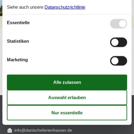
Siehe auch unsere
Datanschutzrichtlinie
Essentielle
Artikelarten
Statistiken
Alle
Inspiration
Marketing
Geografien
Alle
Dänemark
Djursland
Kundenservice
(+49) 322 2185 0000
info@danischeferienhauser.de