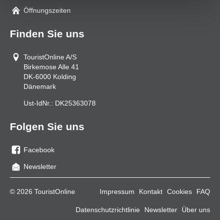
Mail
Öffnungszeiten
Finden Sie uns
TouristOnline A/S
Birkemose Alle 41
DK-6000
Kolding
Dänemark
Ust-IdNr.:
DK25363078
Folgen Sie uns
Facebook
Sie
Newsletter
uns
auf
© 2026 TouristOnline
Impressum
Kontakt
Cookies
FAQ
Facebook
Datenschutzrichtlinie
Newsletter
Über uns