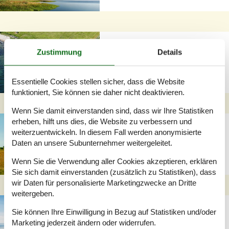
Strandnahe
Zustimmung
Details
Ferienwohnungen &
ferienhäuser in Ebeltoft –
Natur & Wasser erleben
Essentielle Cookies stellen sicher, dass die Website
funktioniert, Sie können sie daher nicht deaktivieren.
Wenn Sie damit einverstanden sind, dass wir Ihre Statistiken
erheben, hilft uns dies, die Website zu verbessern und
Ferienhaus in Ebeltoft
weiterzuentwickeln. In diesem Fall werden anonymisierte
mit Meerblick – Wohnen
Daten an unsere Subunternehmer weitergeleitet.
mit Panoramaaussicht
Wenn Sie die Verwendung aller Cookies akzeptieren, erklären
Sie sich damit einverstanden (zusätzlich zu Statistiken), dass
wir Daten für personalisierte Marketingzwecke an Dritte
weitergeben.
Ebeltoft Ferienhaus am
Sie können Ihre Einwilligung in Bezug auf Statistiken und/oder
Strand – Urlaub direkt am
Marketing jederzeit ändern oder widerrufen.
Meer