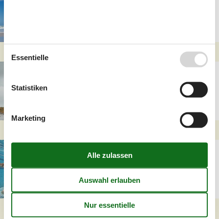
in Dänemark - Sie sparen
mind. 10%
Essentielle
Ferienhäuser für Angler
in Dänemark
Statistiken
Marketing
Ferienhaus mit Pool in
Dänemark